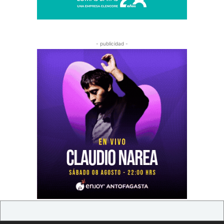
- publicidad -