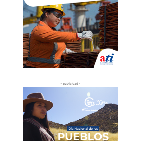
- publicidad -