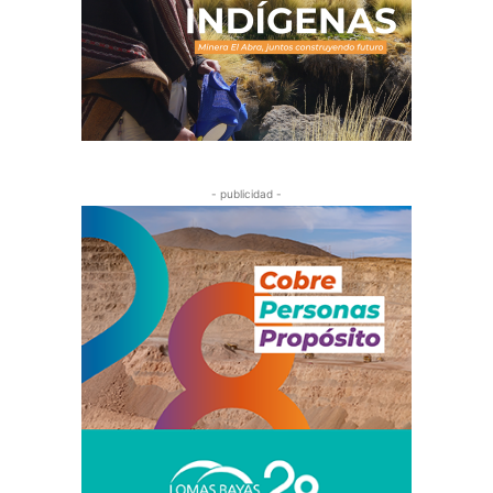
- publicidad -