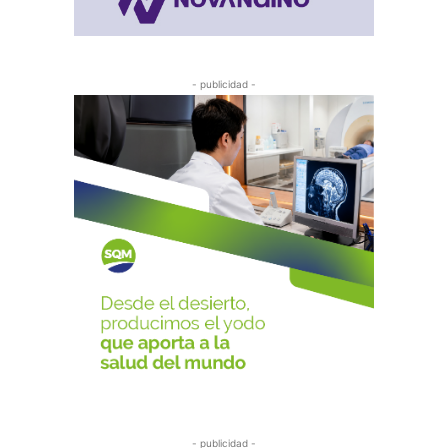
- publicidad -
- publicidad -