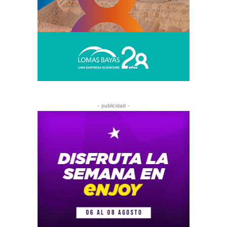
- publicidad -