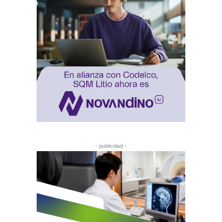
- publicidad -