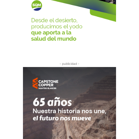
- publicidad -