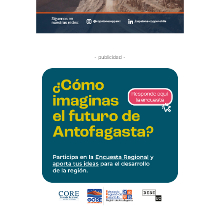
- publicidad -