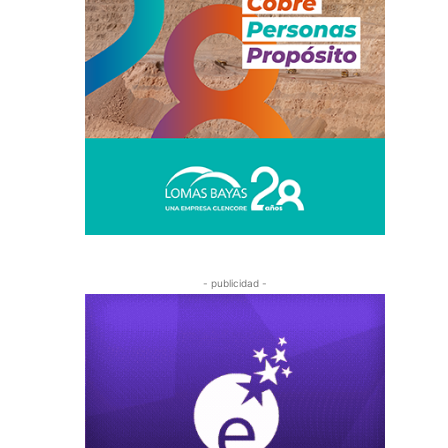
- publicidad -