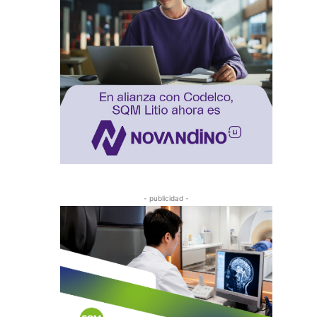
- publicidad -