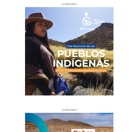
- publicidad -
- publicidad -