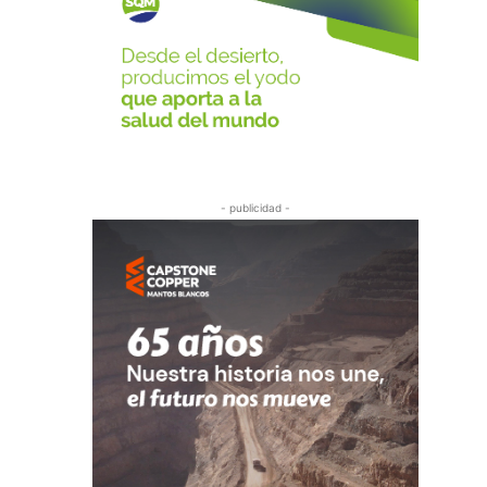
- publicidad -