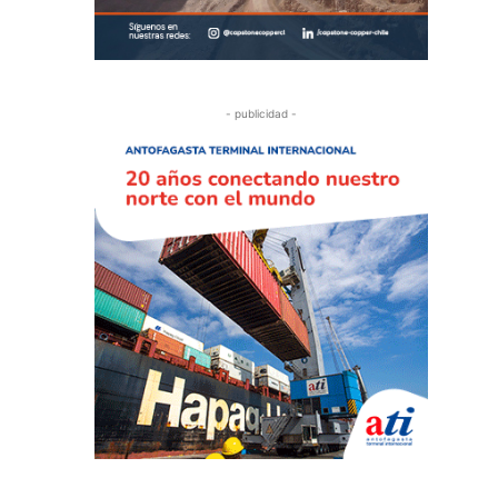
- publicidad -