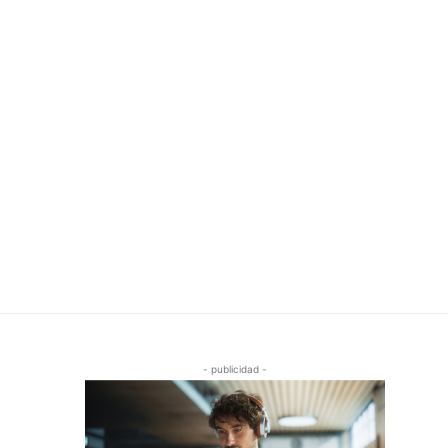
- publicidad -