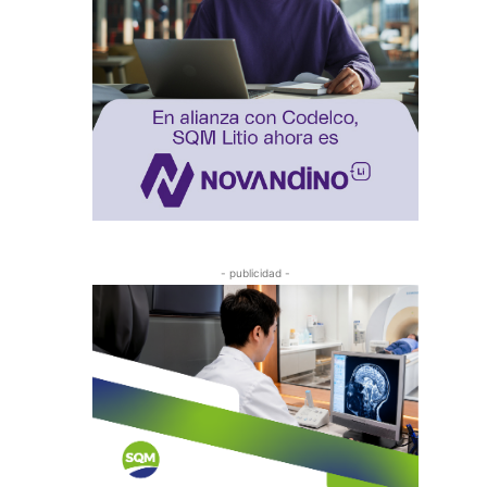
- publicidad -