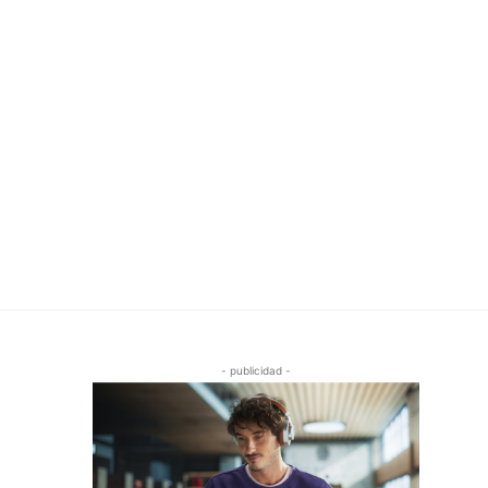
- publicidad -