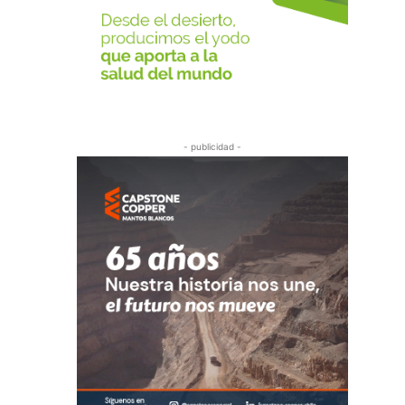
- publicidad -