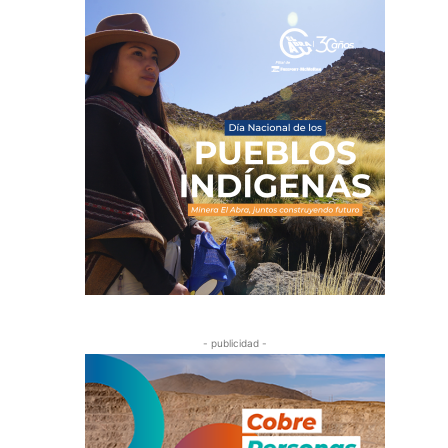
- publicidad -