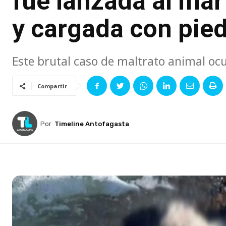
fue lanzada al mar
y cargada con pie
Este brutal caso de maltrato animal ocur
Compartir
Por
Timeline Antofagasta