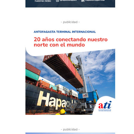
- publicidad -
- publicidad -