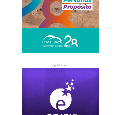
- publicidad -