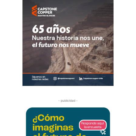
- publicidad -