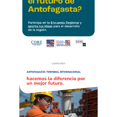
- publicidad -