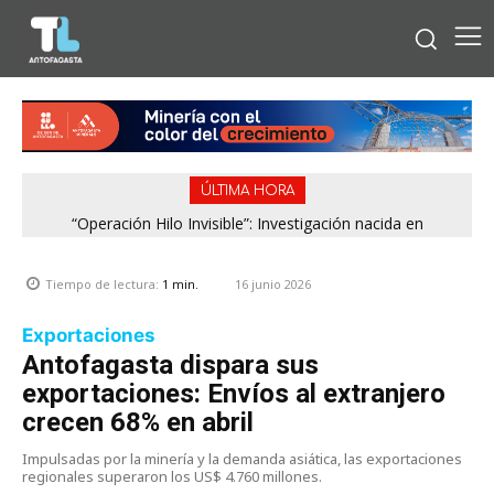
ÚLTIMA HORA
“Operación Hilo Invisible”: Investigación nacida en
Antofagasta permitió incautar 2,1 toneladas de marihuana
en la zona central
16 junio 2026
Tiempo de lectura:
1
min.
Exportaciones
Antofagasta dispara sus
exportaciones: Envíos al extranjero
crecen 68% en abril
Impulsadas por la minería y la demanda asiática, las exportaciones
regionales superaron los US$ 4.760 millones.