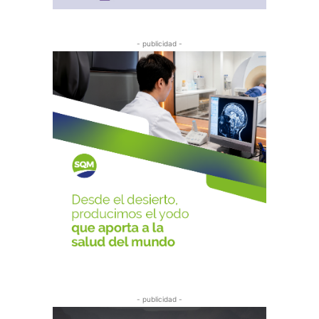
- publicidad -
- publicidad -