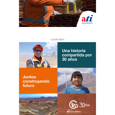
- publicidad -