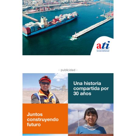
- publicidad -