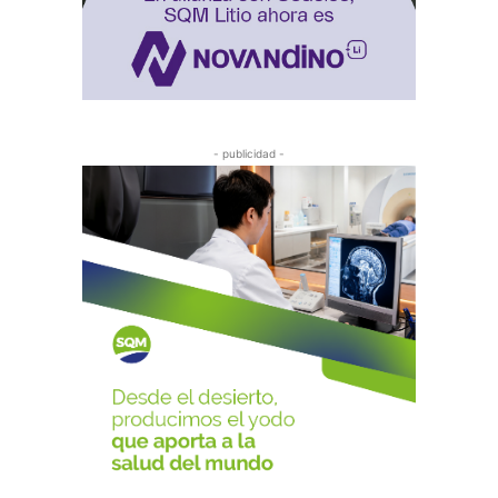
- publicidad -