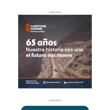
- publicidad -
- publicidad -