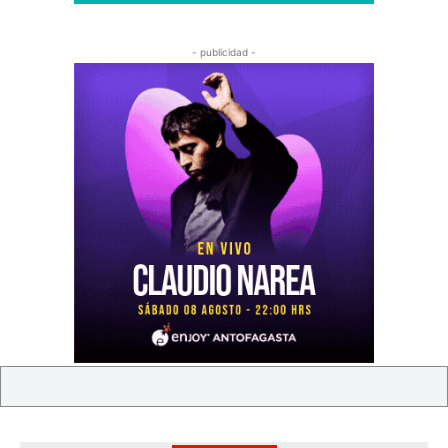
- publicidad -