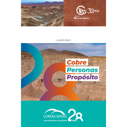
- publicidad -