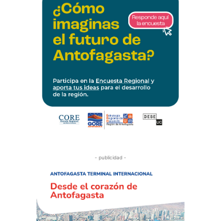
- publicidad -