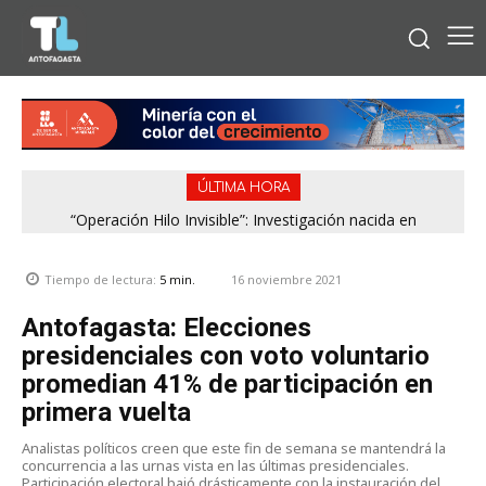
ÚLTIMA HORA
“Operación Hilo Invisible”: Investigación nacida en
Antofagasta permitió incautar 2,1 toneladas de marihuana
en la zona central
16 noviembre 2021
Tiempo de lectura:
5
min.
Antofagasta: Elecciones
presidenciales con voto voluntario
promedian 41% de participación en
primera vuelta
Analistas políticos creen que este fin de semana se mantendrá la
concurrencia a las urnas vista en las últimas presidenciales.
Participación electoral bajó drásticamente con la instauración del