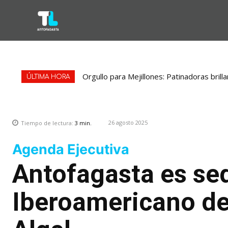
Orgullo para Mejillones: Patinadoras bril
ÚLTIMA HORA
26 agosto 2025
Tiempo de lectura:
3
min.
Agenda Ejecutiva
Antofagasta es se
Iberoamericano de