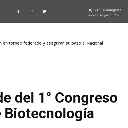
C
17.1
Antofagasta
jueves, 6 agosto, 2026
lan en torneo federado y aseguran su paso al Nacional
de del 1° Congreso
 Biotecnología