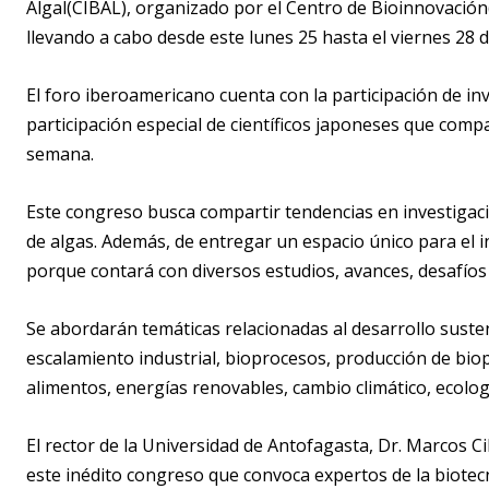
Algal
(CIBAL)
, organizado por el Centro de
Bioinnovación
llevando a cabo desde
este lunes 25
hasta el viernes 28 
El foro iberoamericano
cuenta con la participación de i
participación especial de
científicos japoneses que compa
semana
.
Este congreso busca compartir
tendencias en investigaci
de algas
.
Además,
de
entregar un espacio
único
para el 
porque
contará con diversos estudios, avances, desafíos 
Se abordarán temáticas relacionadas
al desarrollo susten
escalamiento industrial
, bioprocesos, producción de
bio
alimentos,
energía
s
renovables
, cambio climático, ecolog
El rector de la Universidad de Antofagasta,
Dr.
Marcos
Ci
este inédito congreso que convoca
expertos de la biotec