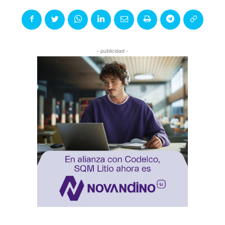
- publicidad -