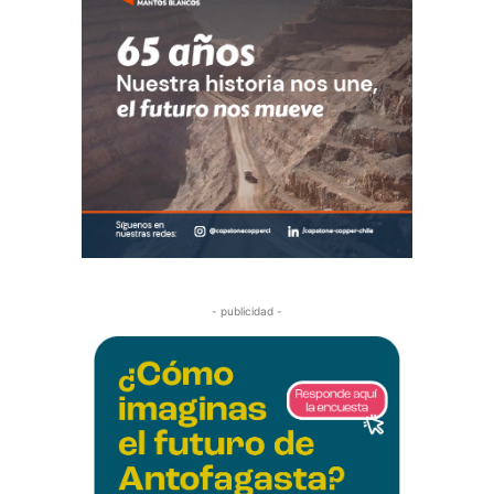
- publicidad -