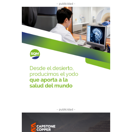
- publicidad -
- publicidad -