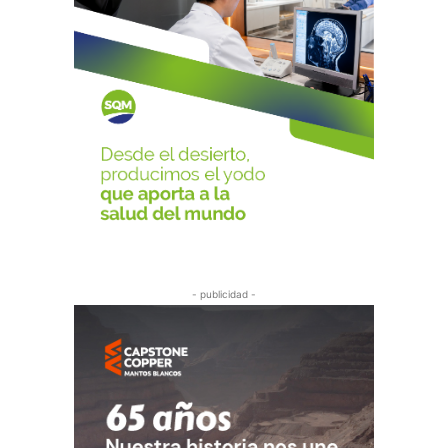
- publicidad -