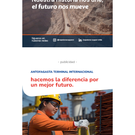
- publicidad -