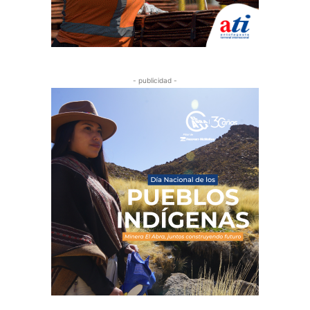
- publicidad -