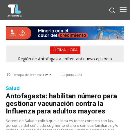
ÚLTIMA HORA
Región de Antofagasta enfrentará nuevo episodio
meteorológico con lluvias, nieve y vientos de hasta 100
km/h
24 junio 2024
Tiempo de lectura:
1
min.
Salud
Antofagasta: habilitan número para
gestionar vacunación contra la
Influenza para adultos mayores
Seremi de Salud explicó que la idea es tomar contacto con las
personas del señalado segmento etario o con sus familiares y/o
amigos, de modo de concordar fechas, lugares y horarios que