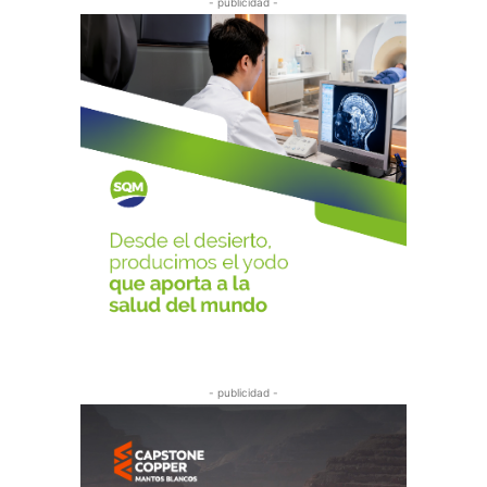
- publicidad -
- publicidad -