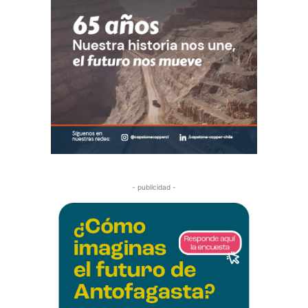
- publicidad -