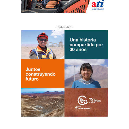
- publicidad -