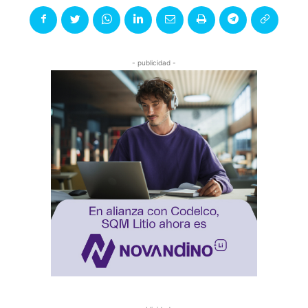
- publicidad -