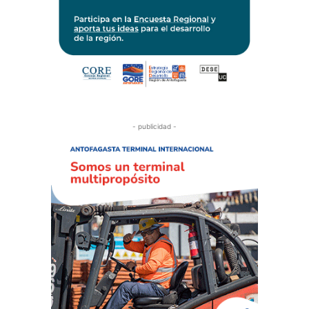
- publicidad -