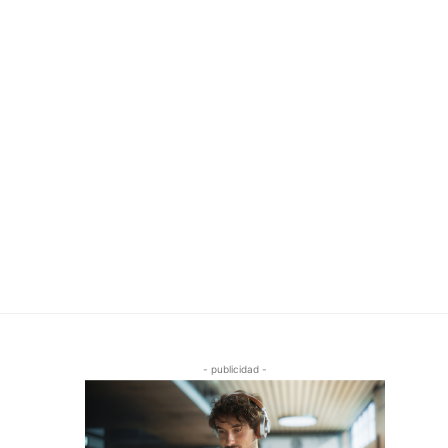
- publicidad -