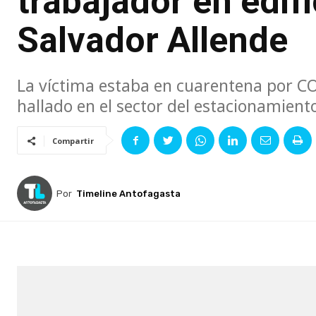
trabajador en edif
Salvador Allende
La víctima estaba en cuarentena por C
hallado en el sector del estacionamien
Compartir
Por
Timeline Antofagasta