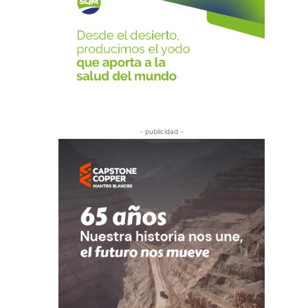
- publicidad -