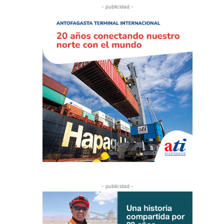
- publicidad -
- publicidad -