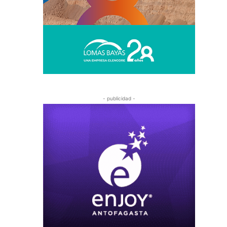
- publicidad -