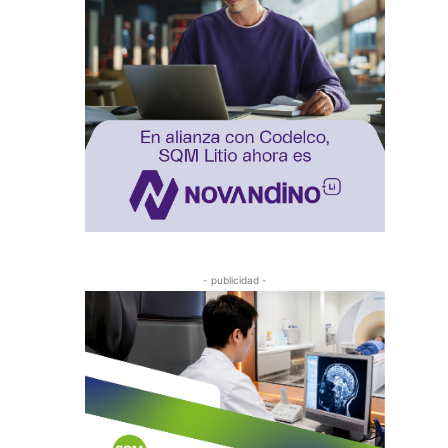
- publicidad -