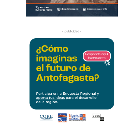
- publicidad -