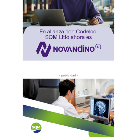
- publicidad -