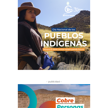
- publicidad -