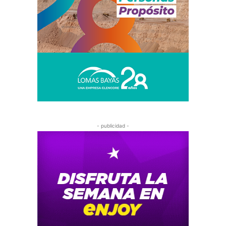
- publicidad -