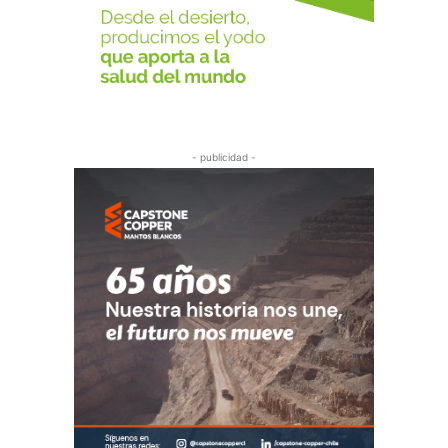
- publicidad -