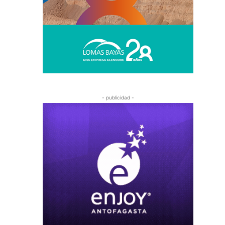
- publicidad -