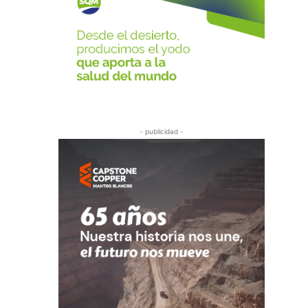
- publicidad -