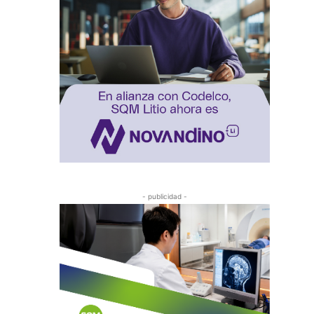
- publicidad -