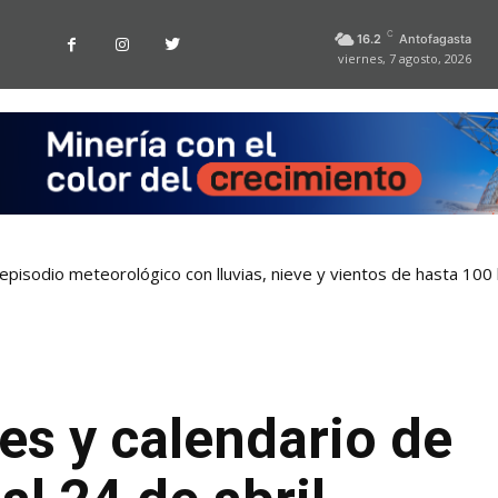
C
16.2
Antofagasta
viernes, 7 agosto, 2026
pisodio meteorológico con lluvias, nieve y vientos de hasta 100
 tarjetas bancarias en las micros de Antofagasta
es y calendario de