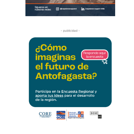
- publicidad -