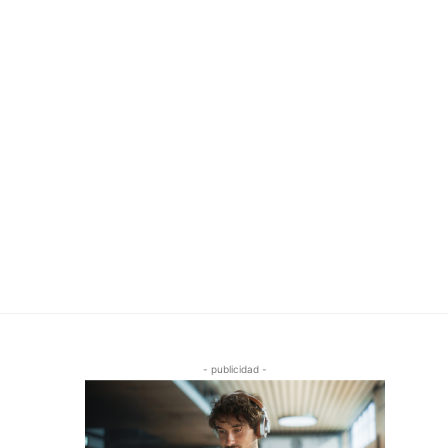
- publicidad -