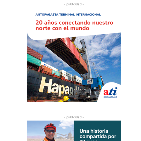
- publicidad -
- publicidad -