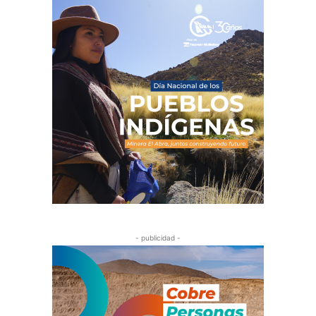
- publicidad -