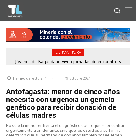
ÚLTIMA HORA
Jóvenes de Baquedano viven jornadas de encuentro y
aprendizaje en el Winter Camp 2026
19 octubre 2021
Tiempo de lectura:
4
min.
Antofagasta: menor de cinco años
necesita con urgencia un gemelo
genético para recibir donación de
células madres
No solo la menor enfrenta el diagnóstico que requiere encontrar
urgentemente a un donante, sino que los estudios a su familia
detectaron que su hermano de dos años también posee el gen