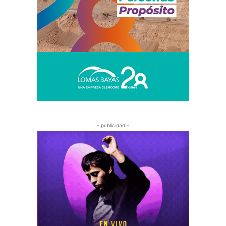
- publicidad -