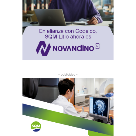
- publicidad -