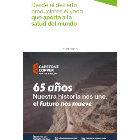
- publicidad -