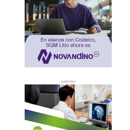
- publicidad -