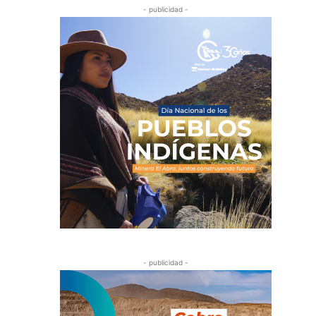
- publicidad -
- publicidad -