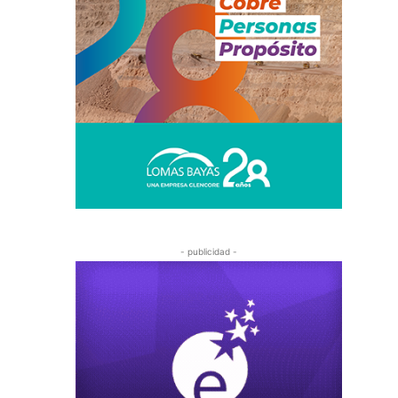
- publicidad -