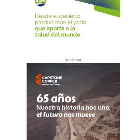
- publicidad -