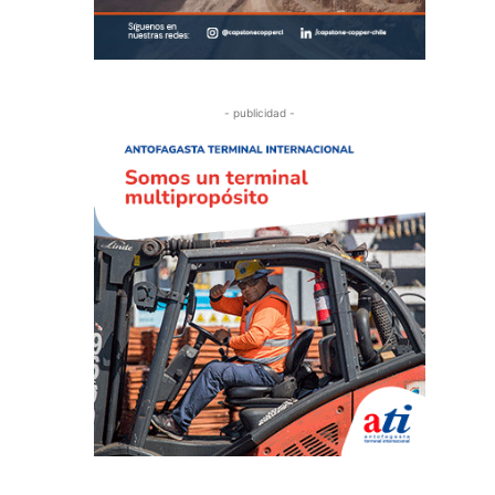
- publicidad -