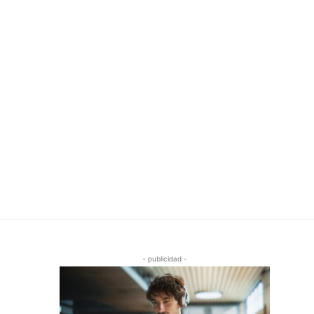
- publicidad -