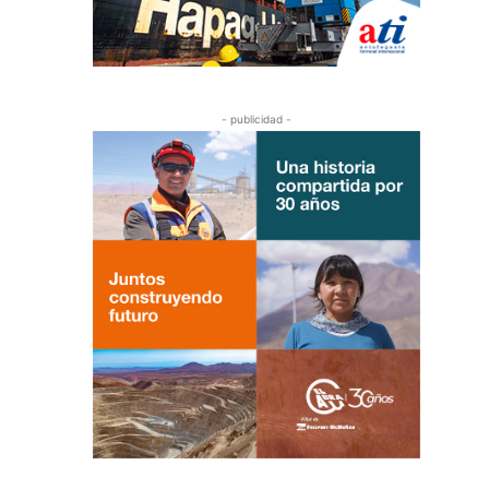
- publicidad -