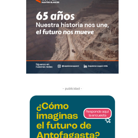
- publicidad -