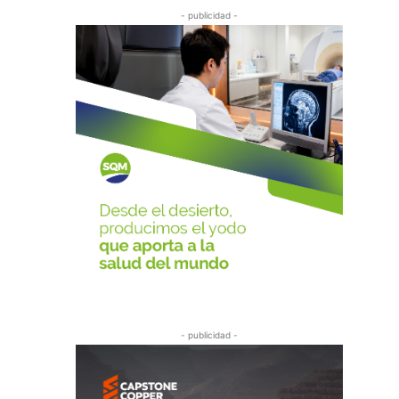
- publicidad -
- publicidad -