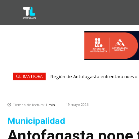
Región de Antofagasta enfrentará nuevo e
Bipay explica: Así funciona el pago con
ÚLTIMA HORA
19 mayo 2026
Tiempo de lectura:
1
min.
Municipalidad
Antofagasta pone f