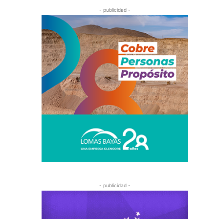
- publicidad -
- publicidad -