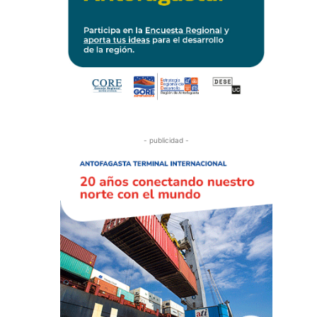
- publicidad -