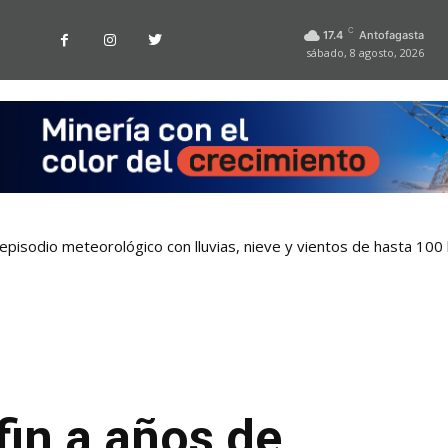
C
17.4
Antofagasta
sábado, 8 agosto, 2026
pisodio meteorológico con lluvias, nieve y vientos de hasta 100
 tarjetas bancarias en las micros de Antofagasta
in a años de