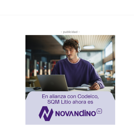
- publicidad -