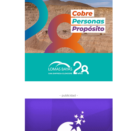
- publicidad -