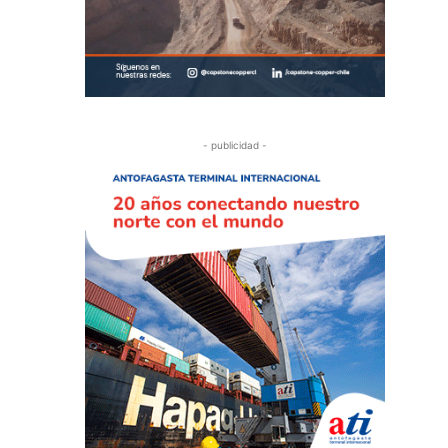
- publicidad -