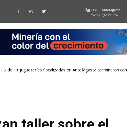
C
14.8
Antofagasta
jueves, 6 agosto, 2026
o? 9 de 11 jugueterías fiscalizadas en Antofagasta terminaron co
an taller sobre el