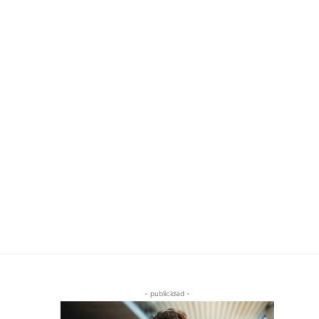
- publicidad -