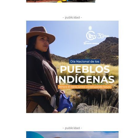
- publicidad -
- publicidad -