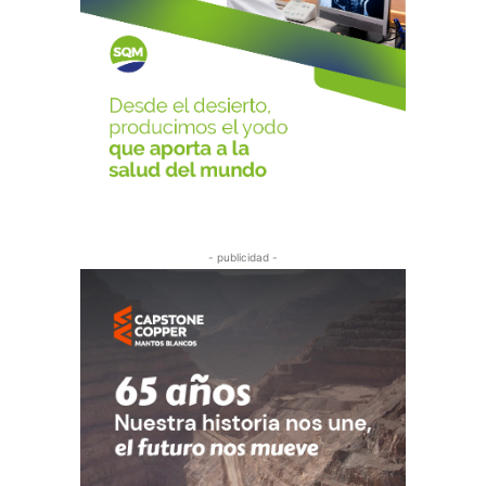
- publicidad -