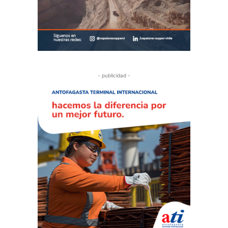
- publicidad -