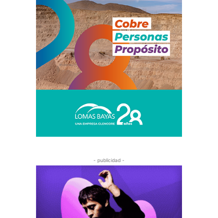
- publicidad -