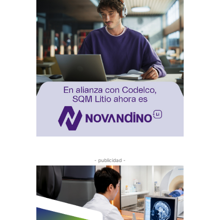
- publicidad -