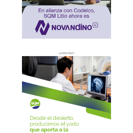
- publicidad -