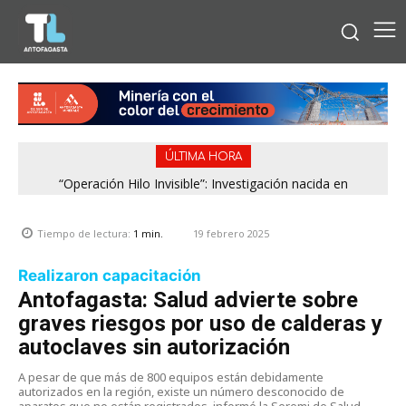
ÚLTIMA HORA
“Operación Hilo Invisible”: Investigación nacida en
Antofagasta permitió incautar 2,1 toneladas de marihuana
en la zona central
19 febrero 2025
Tiempo de lectura:
1
min.
Realizaron capacitación
Antofagasta: Salud advierte sobre
graves riesgos por uso de calderas y
autoclaves sin autorización
A pesar de que más de 800 equipos están debidamente
autorizados en la región, existe un número desconocido de
aparatos que no están registrados, informó la Seremi de Salud,