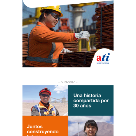
- publicidad -