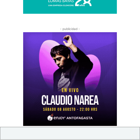
- publicidad -