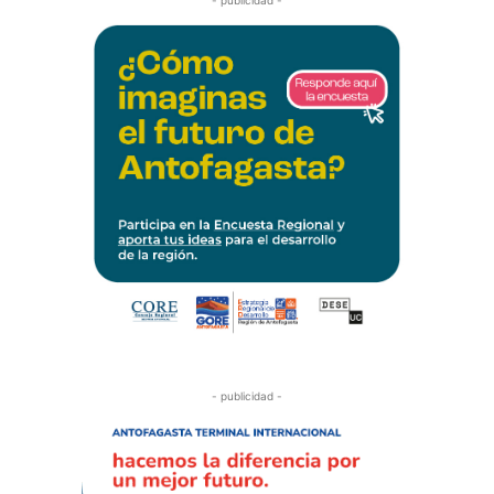
- publicidad -
- publicidad -