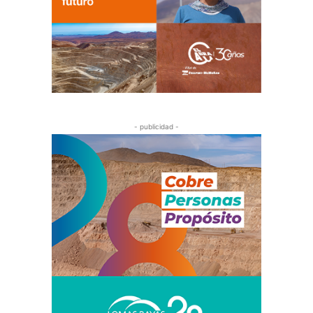
- publicidad -