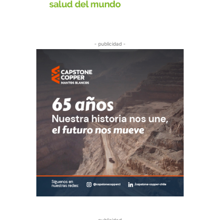
- publicidad -