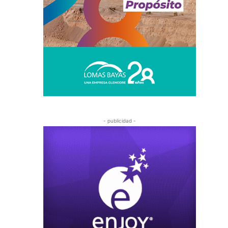
- publicidad -