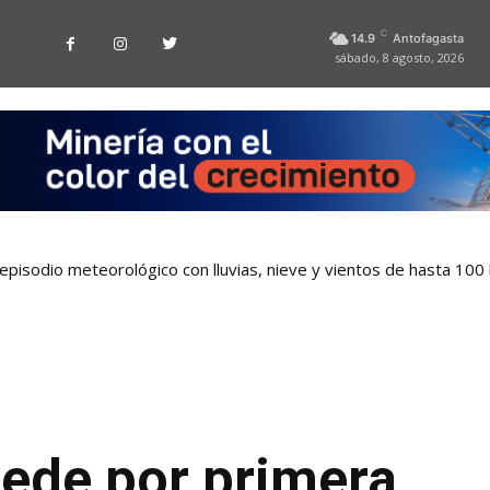
C
14.9
Antofagasta
sábado, 8 agosto, 2026
pisodio meteorológico con lluvias, nieve y vientos de hasta 100
sede por primera