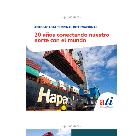
- publicidad -
- publicidad -