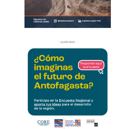
- publicidad -