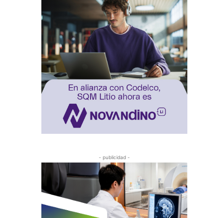
- publicidad -