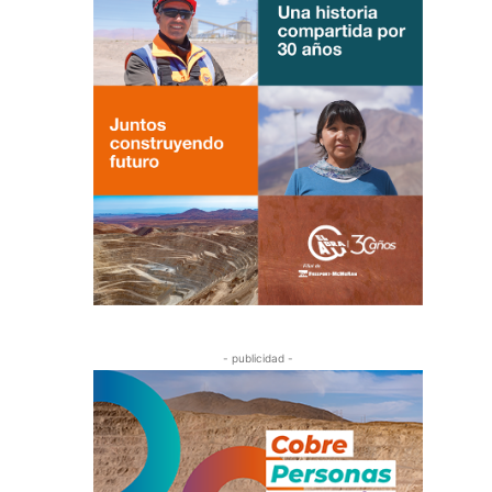
- publicidad -