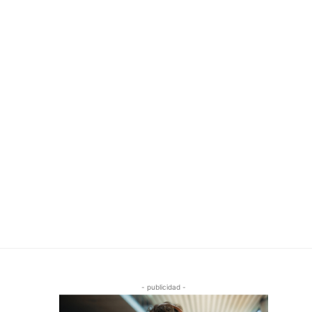
- publicidad -