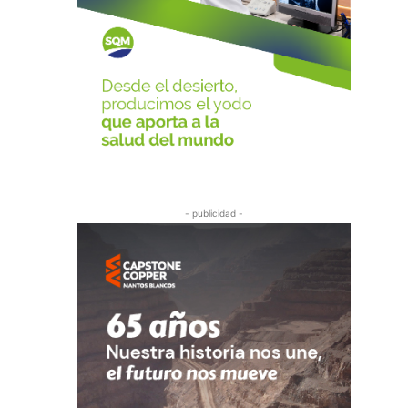
- publicidad -