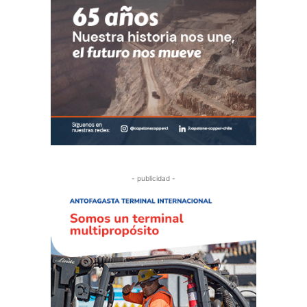
- publicidad -