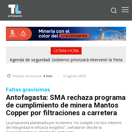
ÚLTIMA HORA
Agenda de seguridad: Gobierno priorizará intervenir la Feria
¿Cómo se conocen hoy? Apps de citas versus tiempos
Pantaleón Cortés de Antofagasta y el casco urbano de
análogos
Calama
13 agosto 2024
Tiempo de lectura:
4
min.
Faltas gravísimas
Antofagasta: SMA rechaza programa
de cumplimiento de minera Mantos
Copper por filtraciones a carretera
La propuesta planteada por la minera "no cumple con los criterios
de integridad ni eficacia exigidos", señalaron desde la
Superintendencia del Medio Ambiente