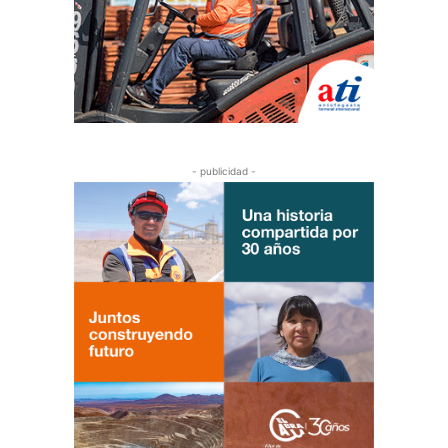
- publicidad -