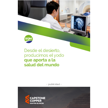
- publicidad -