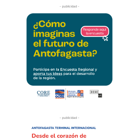
- publicidad -
- publicidad -