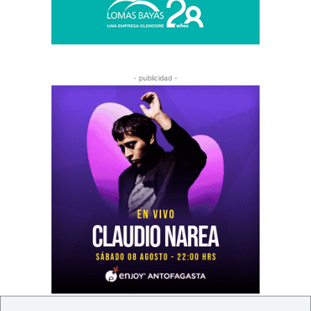
- publicidad -