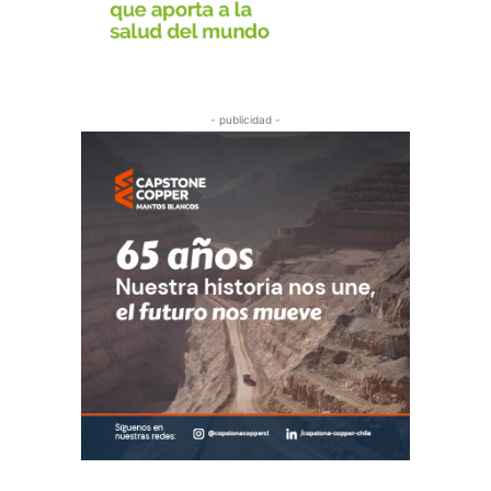
- publicidad -