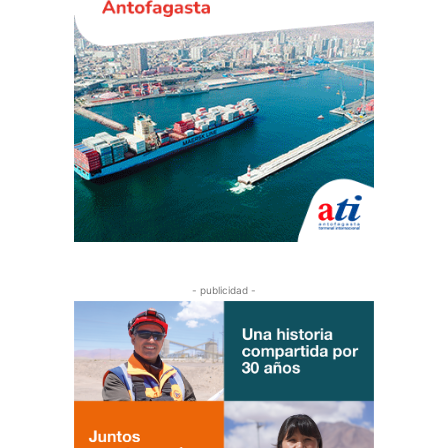
- publicidad -