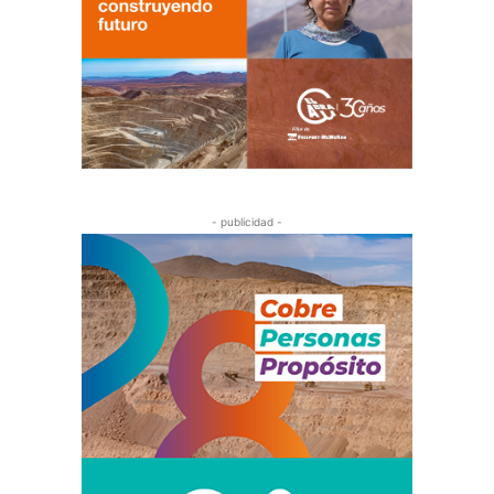
- publicidad -