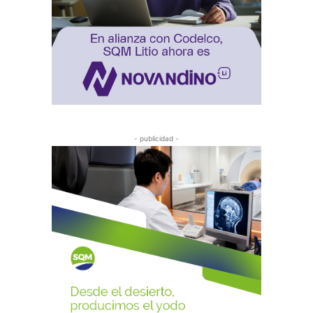
- publicidad -