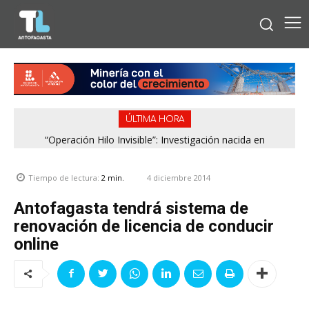
ÚLTIMA HORA
“Operación Hilo Invisible”: Investigación nacida en
Antofagasta permitió incautar 2,1 toneladas de marihuana
en la zona central
4 diciembre 2014
Tiempo de lectura:
2
min.
Antofagasta tendrá sistema de
renovación de licencia de conducir
online