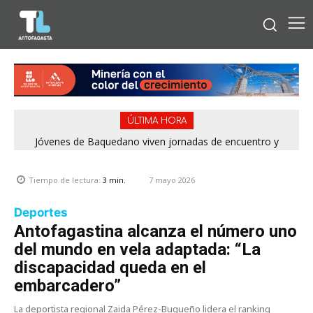
ÚLTIMA HORA
Jóvenes de Baquedano viven jornadas de encuentro y
aprendizaje en el Winter Camp 2026
7 mayo 2026
Tiempo de lectura:
3
min.
Deportes
Antofagastina alcanza el número uno
del mundo en vela adaptada: “La
discapacidad queda en el
embarcadero”
La deportista regional Zaida Pérez-Bugueño lidera el ranking