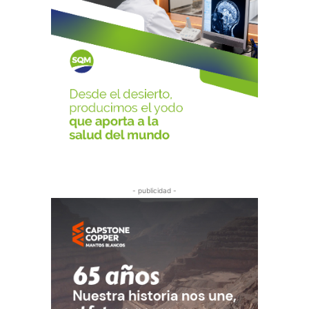
- publicidad -