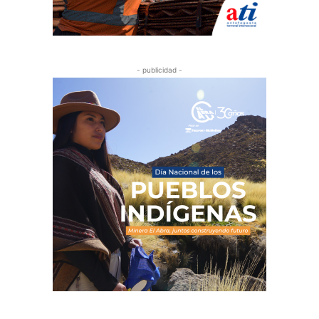
- publicidad -