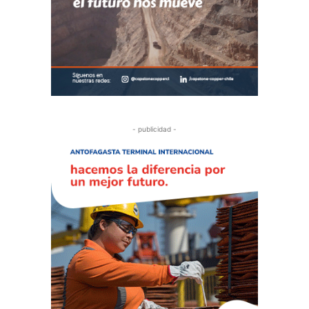
- publicidad -