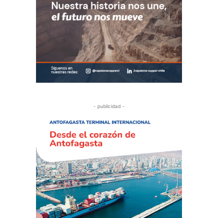
- publicidad -