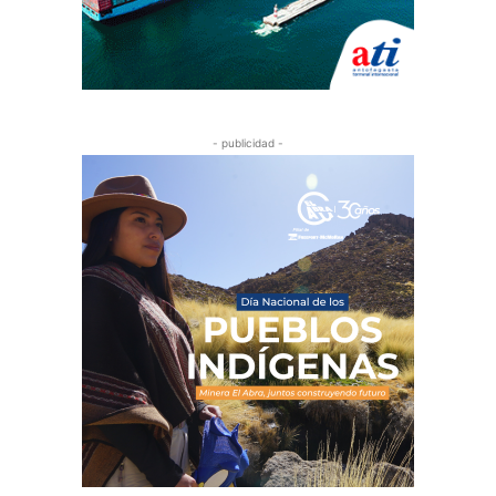
- publicidad -