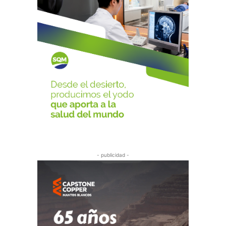
- publicidad -