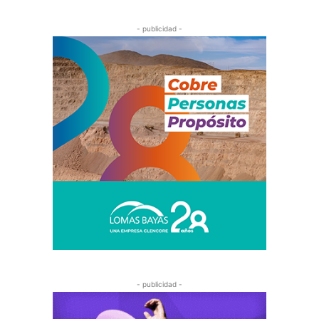
- publicidad -
- publicidad -