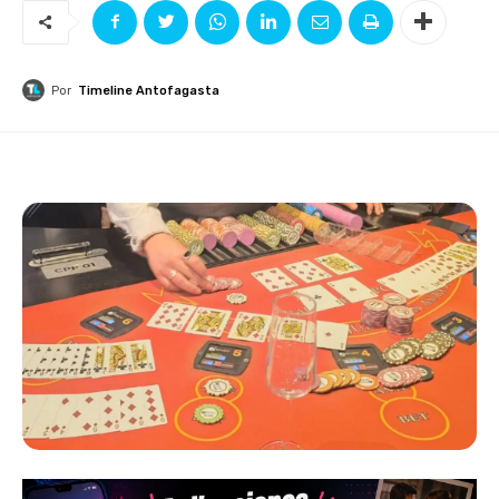
Por
Timeline Antofagasta