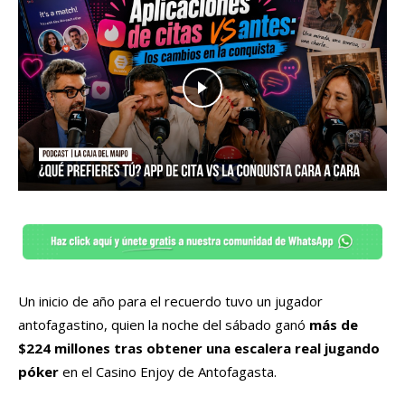
Un inicio de año para el recuerdo tuvo un jugador
antofagastino, quien la noche del sábado ganó
más de
$224 millones tras obtener una escalera real jugando
póker
en el Casino Enjoy de Antofagasta.