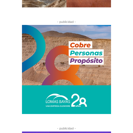
- publicidad -
- publicidad -