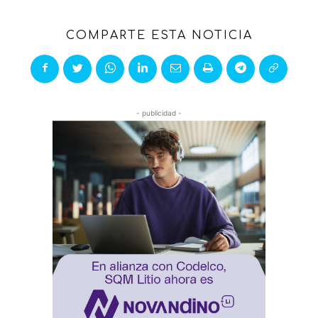
COMPARTE ESTA NOTICIA
- publicidad -