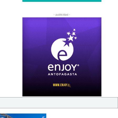
- publicidad -