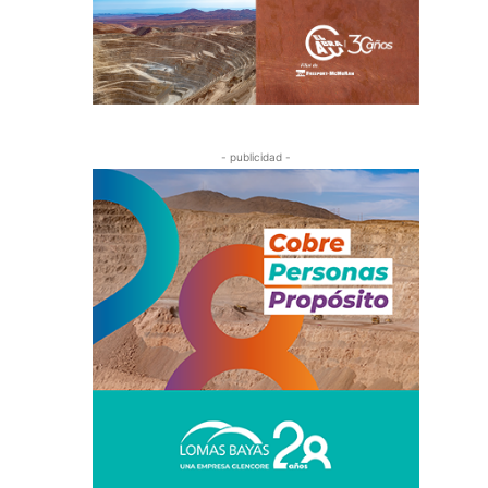
- publicidad -