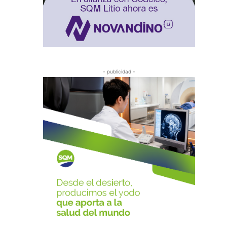
- publicidad -