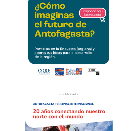
- publicidad -