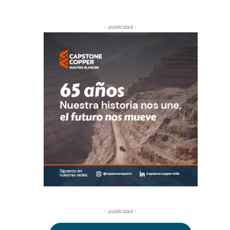
- publicidad -
- publicidad -