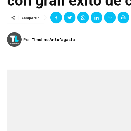
con gran éxito de 
Compartir
Por
Timeline Antofagasta