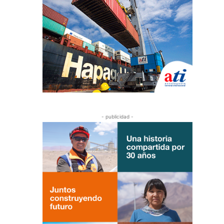
- publicidad -