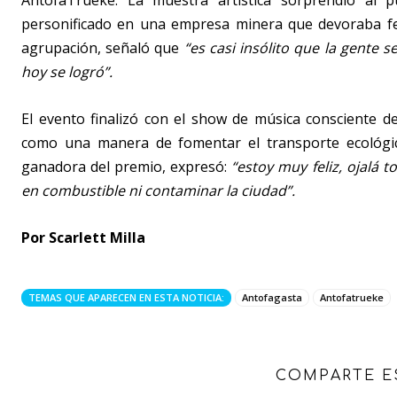
AntofaTrueke.
La muestra artística sorprendió al pú
personificado en una empresa minera que devoraba fer
agrupación, señaló que
“es casi insólito que la gente s
hoy se logró”.
El evento finalizó con el show de música consciente d
como una manera de fomentar el transporte ecológic
ganadora del premio, expresó:
“estoy muy feliz, ojalá 
en combustible ni contaminar la ciudad”.
Por Scarlett Milla
TEMAS QUE APARECEN EN ESTA NOTICIA:
Antofagasta
Antofatrueke
COMPARTE E