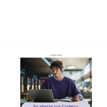
- publicidad -