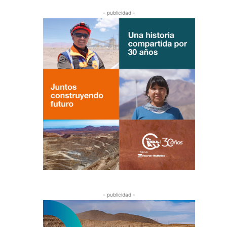
- publicidad -
- publicidad -