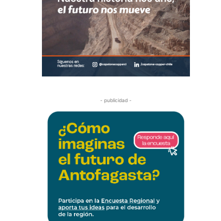
- publicidad -