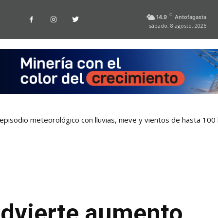
C
14.9
Antofagasta
sábado, 8 agosto, 2026
pisodio meteorológico con lluvias, nieve y vientos de hasta 100
advierte aumento