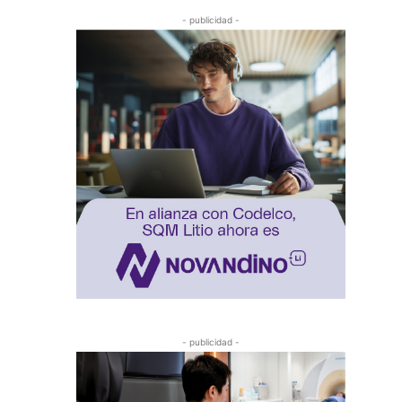
- publicidad -
- publicidad -