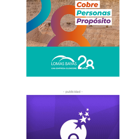
- publicidad -