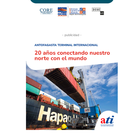
- publicidad -