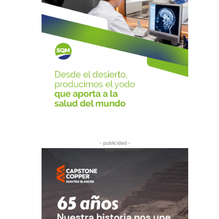
- publicidad -