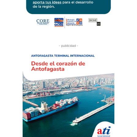
- publicidad -