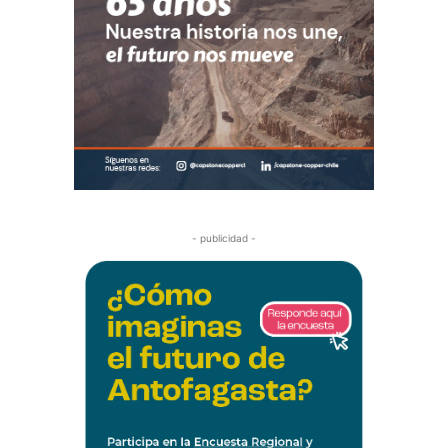
- publicidad -