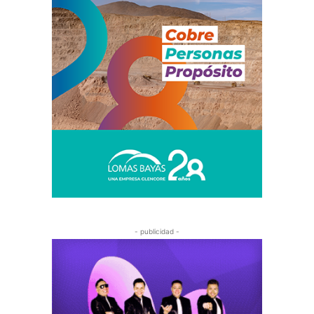
- publicidad -