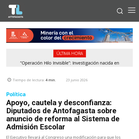
ÚLTIMA HORA
“Operación Hilo Invisible”: Investigación nacida en
Antofagasta permitió incautar 2,1 toneladas de marihuana
en la zona central
23 junio 2026
Tiempo de lectura:
4
min.
Política
Apoyo, cautela y desconfianza:
Diputados de Antofagasta sobre
anuncio de reforma al Sistema de
Admisión Escolar
El Ejecutivo llevará al Congreso una modificación para que los