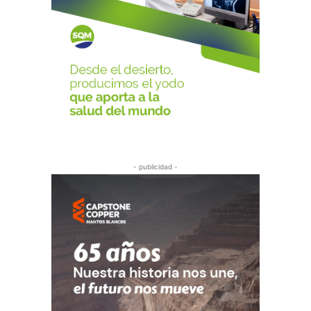
- publicidad -