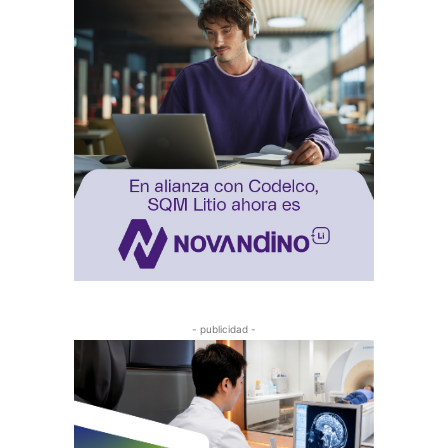
- publicidad -