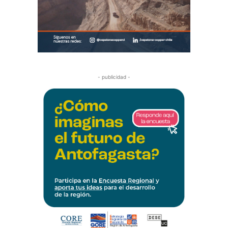
- publicidad -