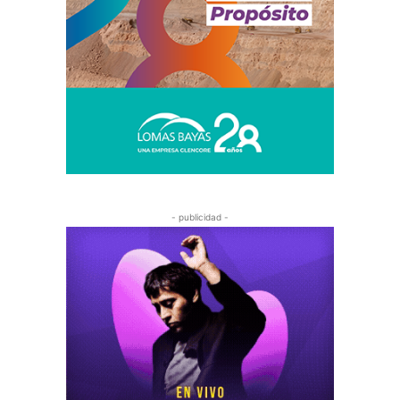
- publicidad -