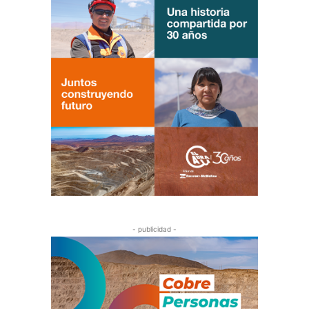
- publicidad -