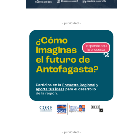
- publicidad -
- publicidad -