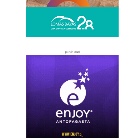
- publicidad -