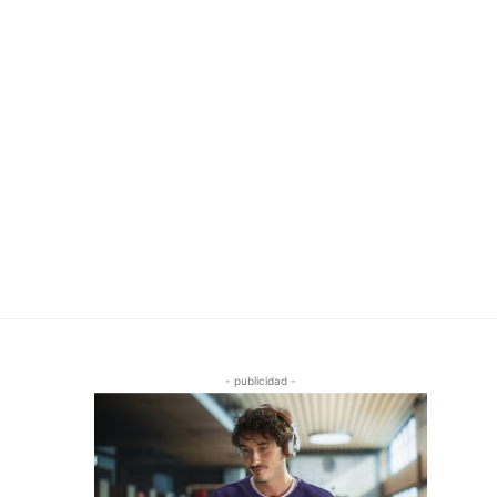
- publicidad -