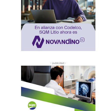
- publicidad -