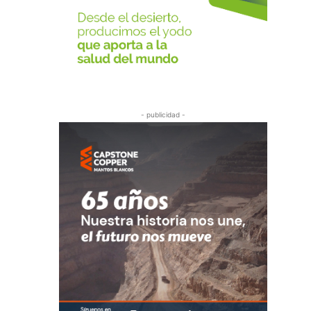
- publicidad -