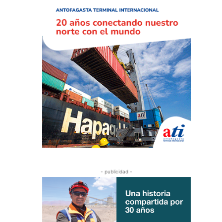
- publicidad -