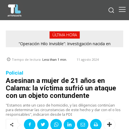
ÚLTIMA HORA
“Operación Hilo Invisible”: Investigación nacida en
Antofagasta permitió incautar 2,1 toneladas de marihuana
en la zona central
11 agosto 2024
Tiempo de lectura:
Less than 1
min.
Policial
Asesinan a mujer de 21 años en
Calama: la víctima sufrió un ataque
con un objeto contundente
"Estamos ante un caso de homicidio, y las diligencias continúan
para determinar las circunstancias de este hecho y dar con el o los
responsables", indicaron desde la PDI