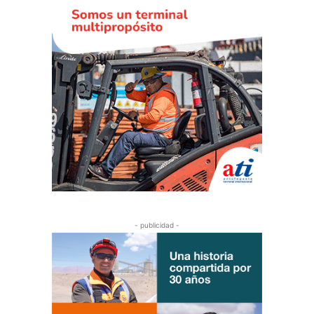
- publicidad -