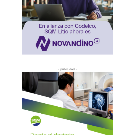
- publicidad -