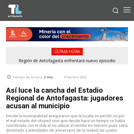
ÚLTIMA HORA
Bipay explica: Así funciona el pago con tarjetas bancarias en
Región de Antofagasta enfrentará nuevo episodio
meteorológico con lluvias, nieve y vientos de hasta 100
las micros de Antofagasta
km/h
4 febrero 2022
Tiempo de lectura:
2
min.
Así luce la cancha del Estadio
Regional de Antofagasta: jugadores
acusan al municipio
Desde la municipalidad aseguraron que la localía se perdió no por
el mal estado del césped sino que desde hace un tiempo se había
coordinado con el club el no utilizar el recinto en febrero pues sería
destinado a actividades de aniversario de la ciudad, las cuales