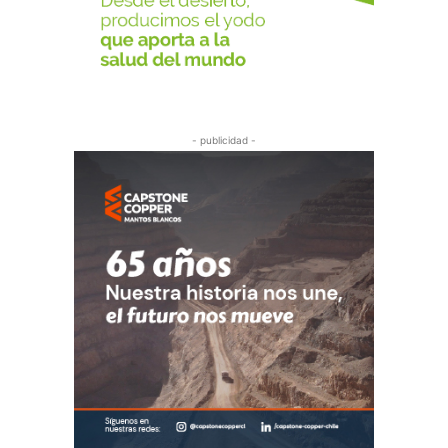
- publicidad -