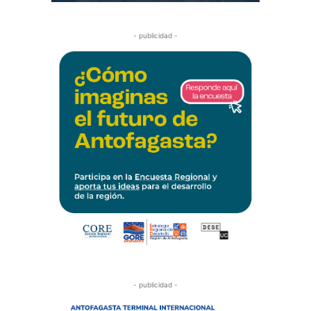
- publicidad -
- publicidad -