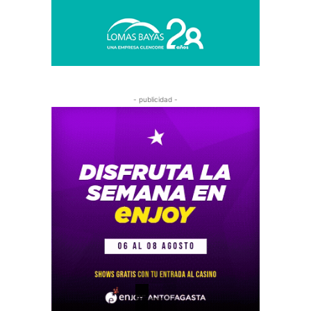
- publicidad -