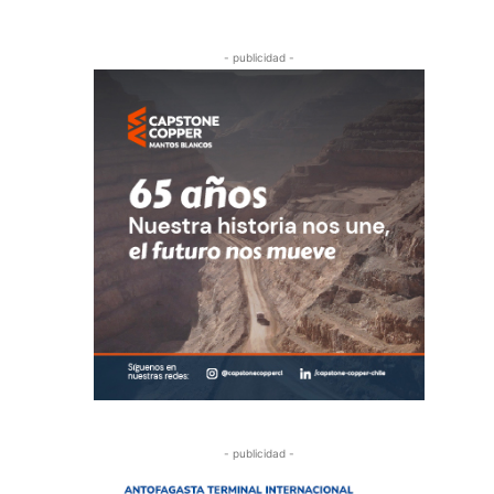
- publicidad -
- publicidad -