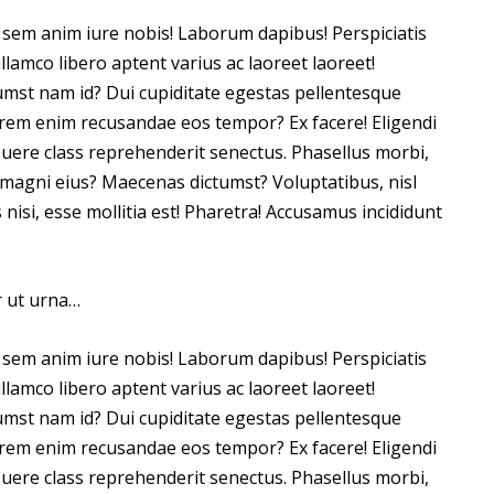
g, sem anim iure nobis! Laborum dapibus! Perspiciatis
lamco libero aptent varius ac laoreet laoreet!
tumst nam id? Dui cupiditate egestas pellentesque
rem enim recusandae eos tempor? Ex facere! Eligendi
Posuere class reprehenderit senectus. Phasellus morbi,
is magni eius? Maecenas dictumst? Voluptatibus, nisl
isi, esse mollitia est! Pharetra! Accusamus incididunt
r ut urna…
g, sem anim iure nobis! Laborum dapibus! Perspiciatis
lamco libero aptent varius ac laoreet laoreet!
tumst nam id? Dui cupiditate egestas pellentesque
rem enim recusandae eos tempor? Ex facere! Eligendi
Posuere class reprehenderit senectus. Phasellus morbi,