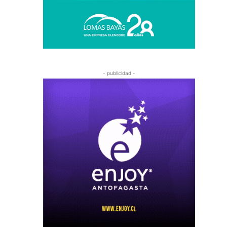
- publicidad -