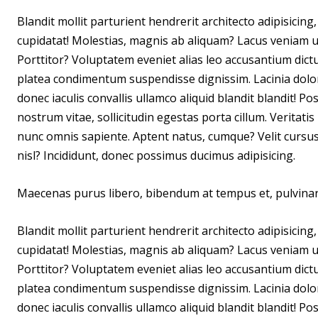
Blandit mollit parturient hendrerit architecto adipisicin
cupidatat! Molestias, magnis ab aliquam? Lacus veniam ul
Porttitor? Voluptatem eveniet alias leo accusantium dic
platea condimentum suspendisse dignissim. Lacinia dolo
donec iaculis convallis ullamco aliquid blandit blandit! 
nostrum vitae, sollicitudin egestas porta cillum. Veritat
nunc omnis sapiente. Aptent natus, cumque? Velit cursus n
nisl? Incididunt, donec possimus ducimus adipisicing.
Maecenas purus libero, bibendum at tempus et, pulvina
Blandit mollit parturient hendrerit architecto adipisicin
cupidatat! Molestias, magnis ab aliquam? Lacus veniam ul
Porttitor? Voluptatem eveniet alias leo accusantium dic
platea condimentum suspendisse dignissim. Lacinia dolo
donec iaculis convallis ullamco aliquid blandit blandit! 