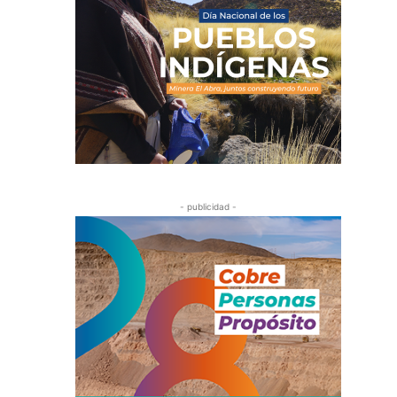
- publicidad -