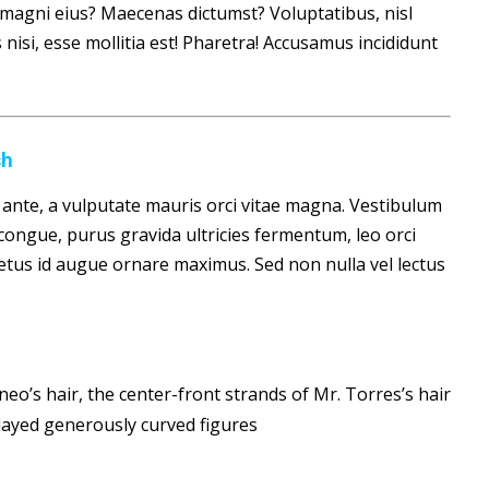
is magni eius? Maecenas dictumst? Voluptatibus, nisl
isi, esse mollitia est! Pharetra! Accusamus incididunt
sh
um ante, a vulputate mauris orci vitae magna. Vestibulum
congue, purus gravida ultricies fermentum, leo orci
 metus id augue ornare maximus. Sed non nulla vel lectus
o’s hair, the center-front strands of Mr. Torres’s hair
ayed generously curved figures