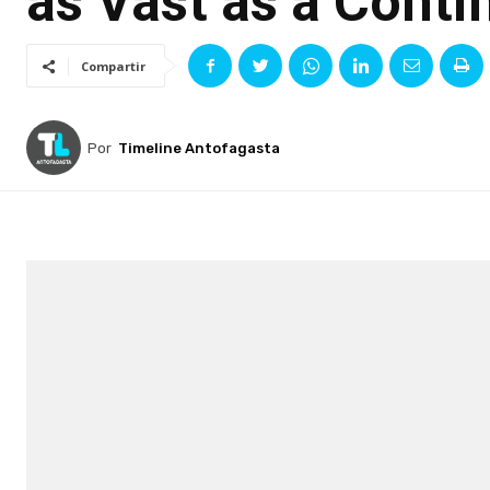
as Vast as a Conti
Compartir
Por
Timeline Antofagasta