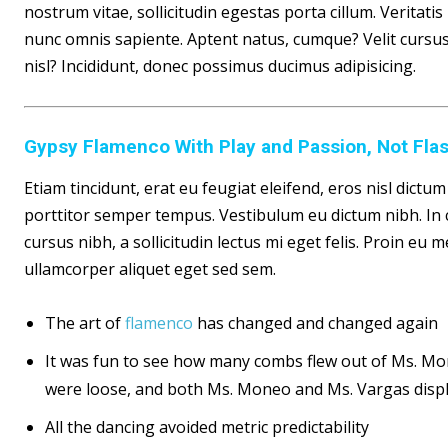
nostrum vitae, sollicitudin egestas porta cillum. Veritat
nunc omnis sapiente. Aptent natus, cumque? Velit cursus n
nisl? Incididunt, donec possimus ducimus adipisicing.
Gypsy Flamenco With Play and Passion, Not Fla
Etiam tincidunt, erat eu feugiat eleifend, eros nisl dict
porttitor semper tempus. Vestibulum eu dictum nibh. In 
cursus nibh, a sollicitudin lectus mi eget felis. Proin eu
ullamcorper aliquet eget sed sem.
The art of
flamenco
has changed and changed again
It was fun to see how many combs flew out of Ms. Mone
were loose, and both Ms. Moneo and Ms. Vargas displ
All the dancing avoided metric predictability