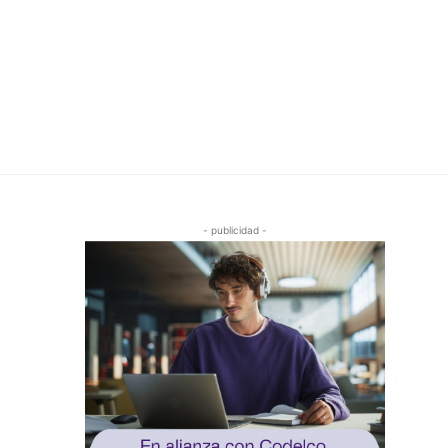
- publicidad -