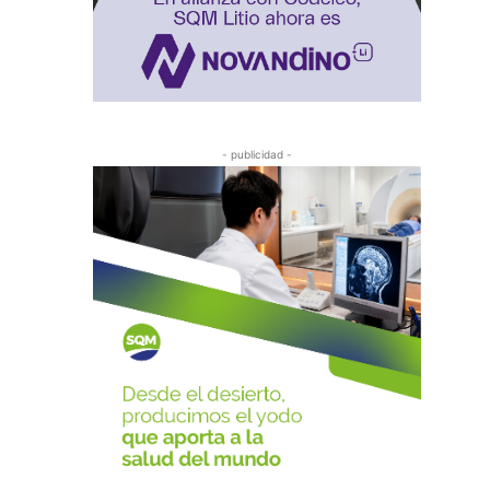
- publicidad -