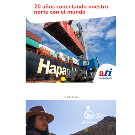
- publicidad -