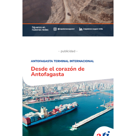
- publicidad -