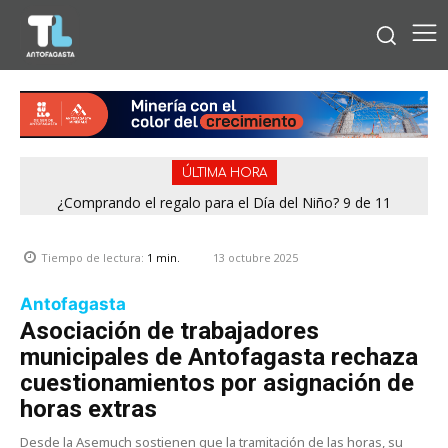
ÚLTIMA HORA
¿Comprando el regalo para el Día del Niño? 9 de 11
jugueterías fiscalizadas en Antofagasta terminaron con
sumario
13 octubre 2025
Tiempo de lectura:
1
min.
Antofagasta
Asociación de trabajadores
municipales de Antofagasta rechaza
cuestionamientos por asignación de
horas extras
Desde la Asemuch sostienen que la tramitación de las horas, su