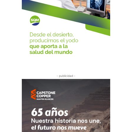
- publicidad -