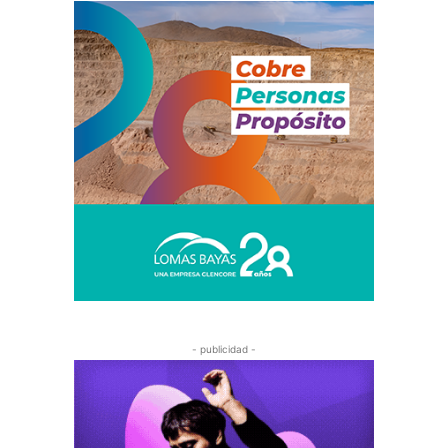
- publicidad -