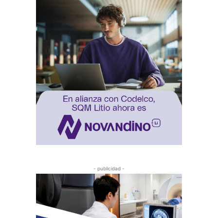
- publicidad -