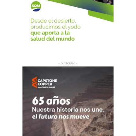
- publicidad -