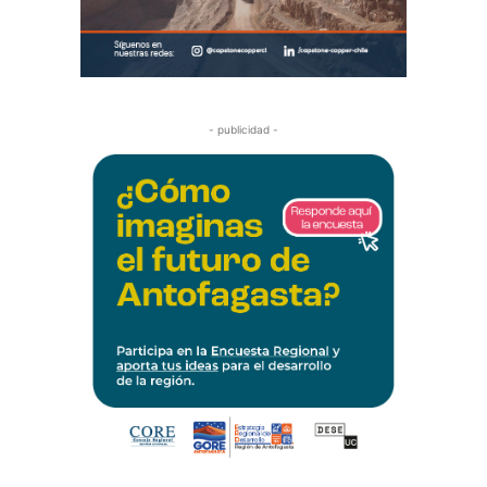
- publicidad -