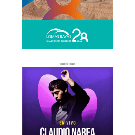
- publicidad -