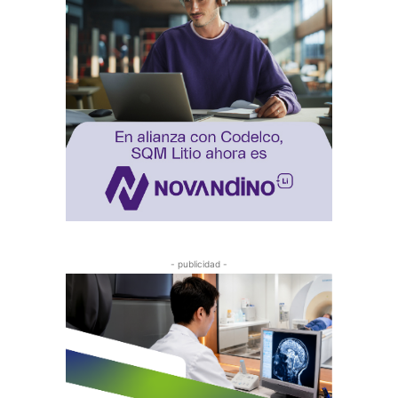
- publicidad -