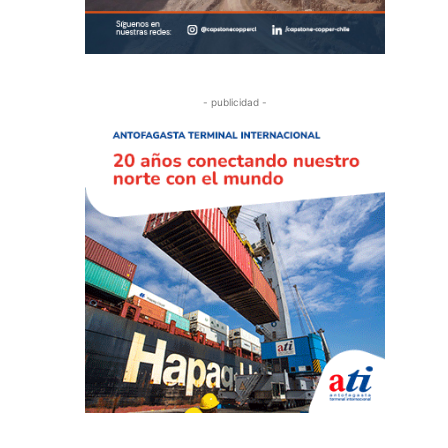
- publicidad -