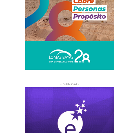
- publicidad -