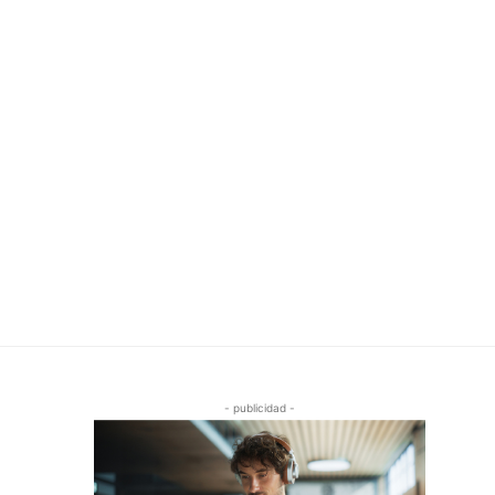
- publicidad -