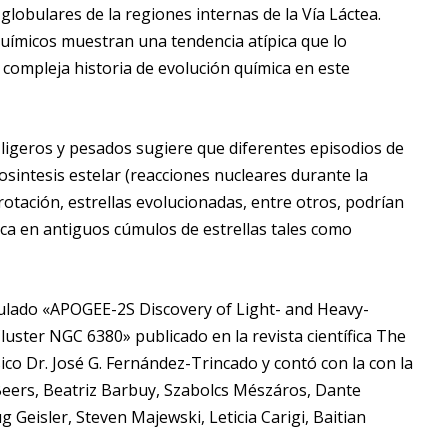
lobulares de la regiones internas de la Vía Láctea.
ímicos muestran una tendencia atípica que lo
 compleja historia de evolución química en este
ligeros y pesados sugiere que diferentes episodios de
osintesis estelar (reacciones nucleares durante la
 rotación, estrellas evolucionadas, entre otros, podrían
ica en antiguos cúmulos de estrellas tales como
titulado «APOGEE-2S Discovery of Light- and Heavy-
uster NGC 6380» publicado en la revista científica The
sico Dr. José G. Fernández-Trincado y contó con la con la
eers, Beatriz Barbuy, Szabolcs Mészáros, Dante
 Geisler, Steven Majewski, Leticia Carigi, Baitian