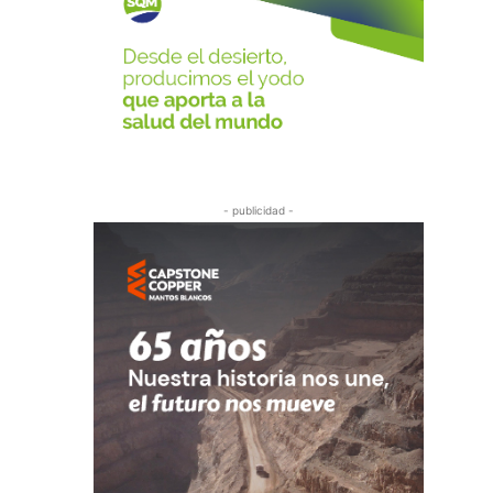
- publicidad -