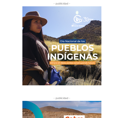
- publicidad -
- publicidad -