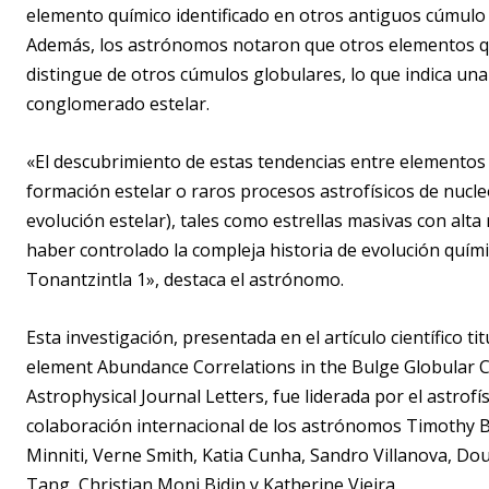
elemento químico identificado en otros antiguos cúmulo g
Además, los astrónomos notaron que otros elementos qu
distingue de otros cúmulos globulares, lo que indica una
conglomerado estelar.
«El descubrimiento de estas tendencias entre elementos 
formación estelar o raros procesos astrofísicos de nucle
evolución estelar), tales como estrellas masivas con alta
haber controlado la compleja historia de evolución quím
Tonantzintla 1», destaca el astrónomo.
Esta investigación, presentada en el artículo científico 
element Abundance Correlations in the Bulge Globular Cl
Astrophysical Journal Letters, fue liderada por el astrofí
colaboración internacional de los astrónomos Timothy B
Minniti, Verne Smith, Katia Cunha, Sandro Villanova, Doug
Tang, Christian Moni Bidin y Katherine Vieira.