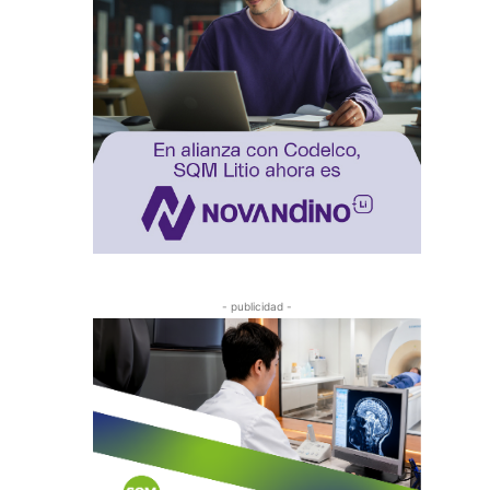
- publicidad -