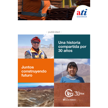
- publicidad -