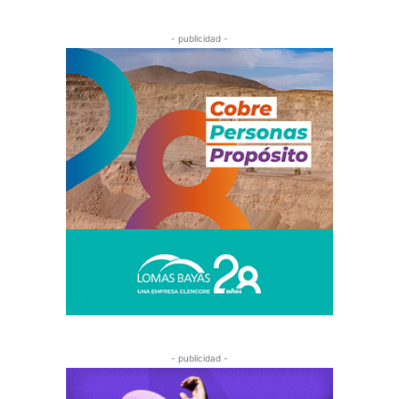
- publicidad -
- publicidad -