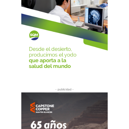
- publicidad -