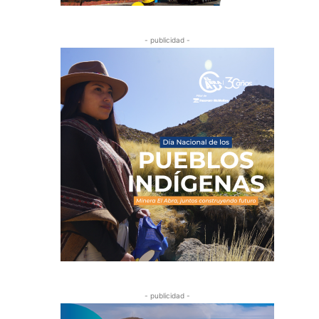
- publicidad -
- publicidad -