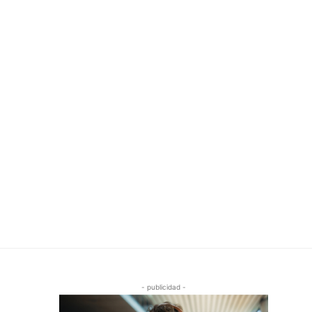
- publicidad -