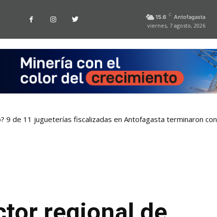
C
15.6
Antofagasta
viernes, 7 agosto, 2026
o? 9 de 11 jugueterías fiscalizadas en Antofagasta terminaron co
tor regional de