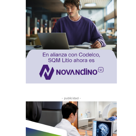
- publicidad -