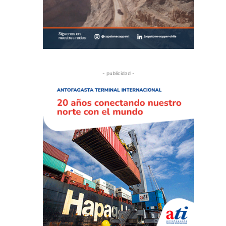
- publicidad -