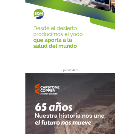
- publicidad -