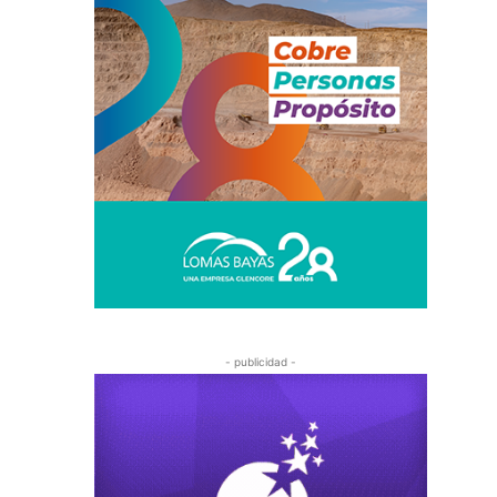
- publicidad -