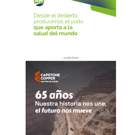
- publicidad -