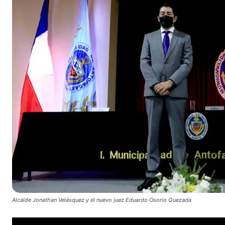
Alcalde Jonathan Velásquez y el nuevo juez Eduardo Osorio Quezada