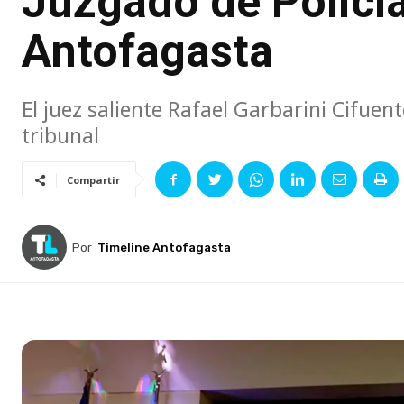
Juzgado de Policía
Antofagasta
El juez saliente Rafael Garbarini Cifue
tribunal
Compartir
Por
Timeline Antofagasta