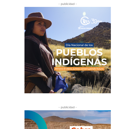
- publicidad -
- publicidad -