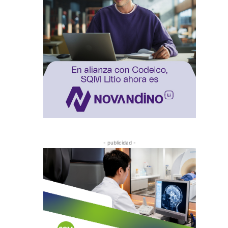
- publicidad -