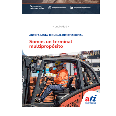
- publicidad -