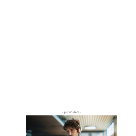
- publicidad -