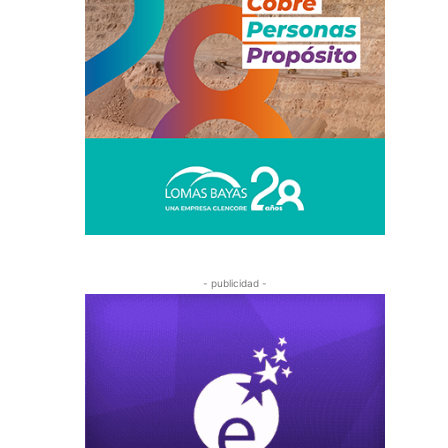
- publicidad -