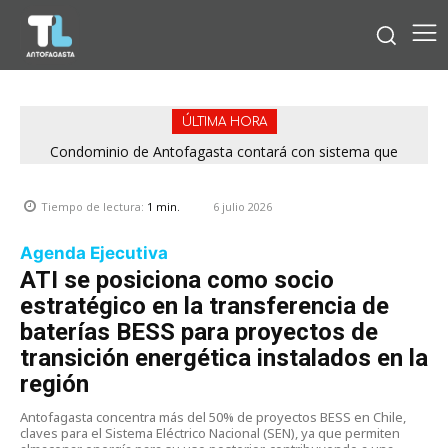
ÚLTIMA HORA
Condominio de Antofagasta contará con sistema que
asegura el suministro de agua durante cortes de luz
6 julio 2026
Tiempo de lectura:
1
min.
Agenda Ejecutiva
ATI se posiciona como socio
estratégico en la transferencia de
baterías BESS para proyectos de
transición energética instalados en la
región
Antofagasta concentra más del 50% de proyectos BESS en Chile,
claves para el Sistema Eléctrico Nacional (SEN), ya que permiten