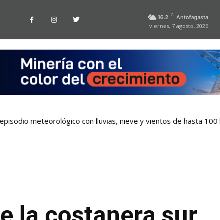
C
16.2
Antofagasta
viernes, 7 agosto, 2026
pisodio meteorológico con lluvias, nieve y vientos de hasta 100
e la costanera sur