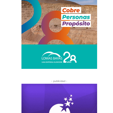
- publicidad -