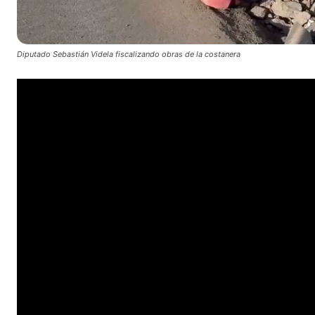
Diputado Sebastián Videla fiscalizando obras de la costanera