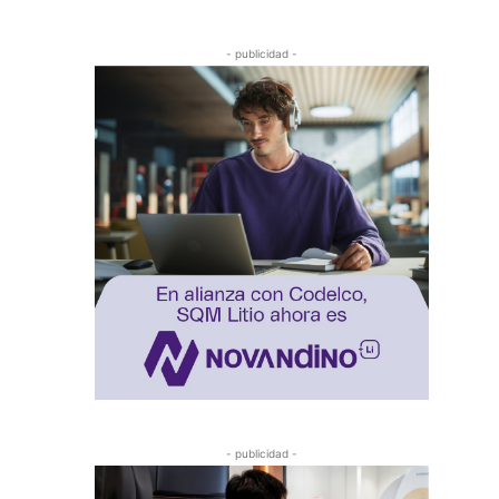
- publicidad -
- publicidad -