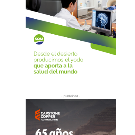
- publicidad -