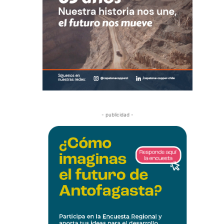
- publicidad -