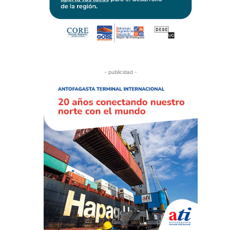
- publicidad -