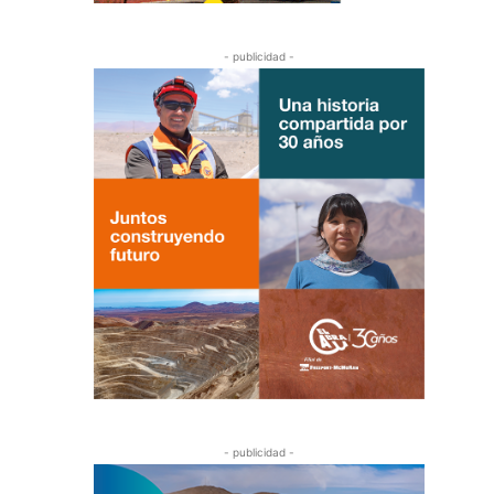
- publicidad -
- publicidad -