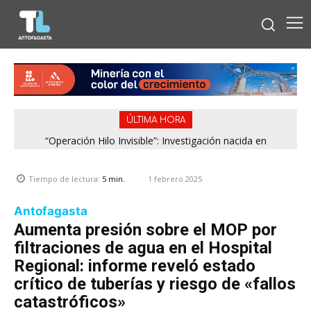
ÚLTIMA HORA
“Operación Hilo Invisible”: Investigación nacida en
Antofagasta permitió incautar 2,1 toneladas de marihuana
en la zona central
1 febrero 2025
Tiempo de lectura:
5
min.
Antofagasta
Aumenta presión sobre el MOP por
filtraciones de agua en el Hospital
Regional: informe reveló estado
crítico de tuberías y riesgo de «fallos
catastróficos»