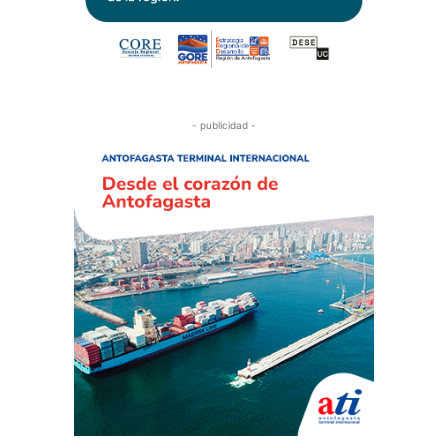
- publicidad -