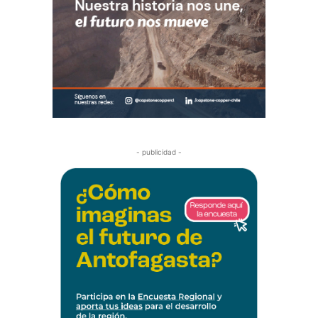
- publicidad -