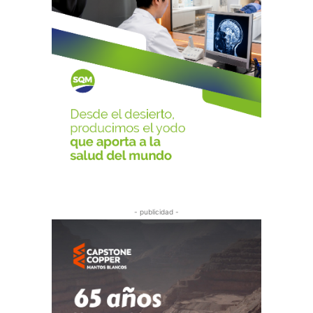
- publicidad -