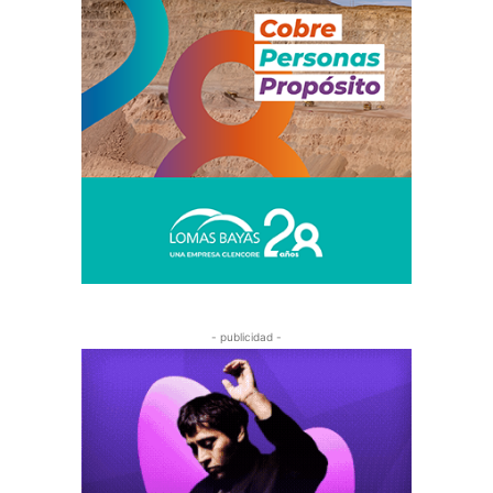
- publicidad -