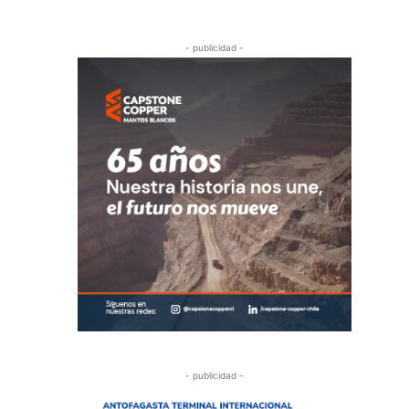
- publicidad -
- publicidad -