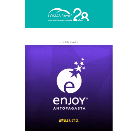
- publicidad -