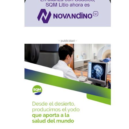
- publicidad -