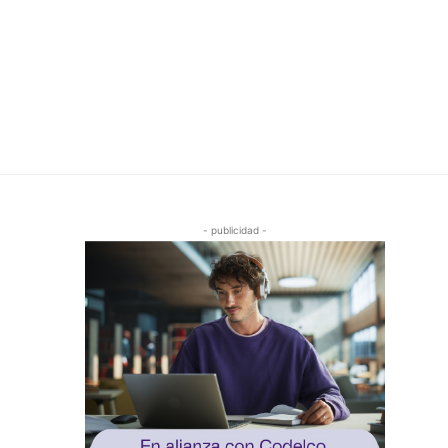
- publicidad -