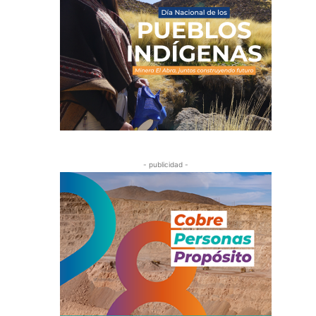
- publicidad -