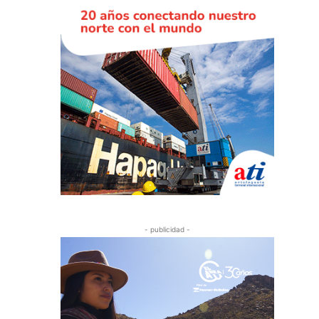
- publicidad -