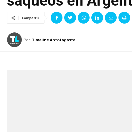
saqueos en Argent
Compartir
Por
Timeline Antofagasta