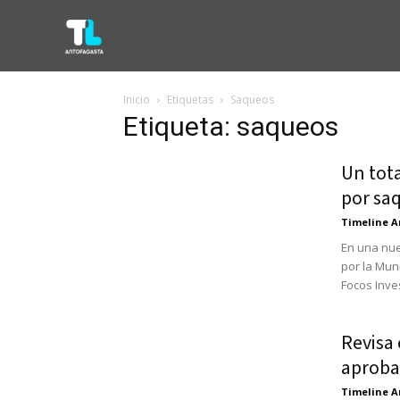
Inicio
Etiquetas
Saqueos
Etiqueta: saqueos
Un tota
por sa
Timeline A
En una nue
por la Mun
Focos Inves
Revisa 
aproba
Timeline A