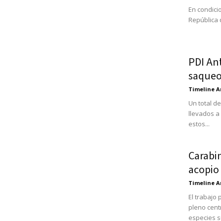
En condici
República q
PDI An
saqueos
Timeline A
Un total d
llevados a
estos...
Carabi
acopio
Timeline A
El trabajo
pleno cent
especies su