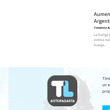
Aument
Argent
Timeline A
La huelga 
víctima má
huelga...
Time
un e
prop