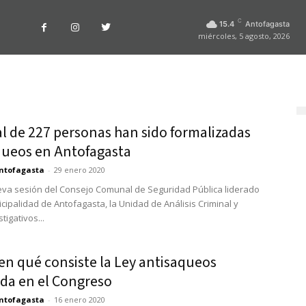
C
15.4
Antofagasta
miércoles, 5 agosto, 2026
l de 227 personas han sido formalizadas
queos en Antofagasta
ntofagasta
-
29 enero 2020
va sesión del Consejo Comunal de Seguridad Pública liderado
icipalidad de Antofagasta, la Unidad de Análisis Criminal y
tigativos...
en qué consiste la Ley antisaqueos
da en el Congreso
ntofagasta
-
16 enero 2020