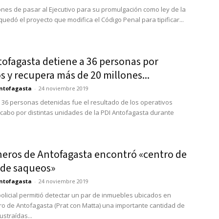
ones de pasar al Ejecutivo para su promulgación como ley de la
uedó el proyecto que modifica el Código Penal para tipificar...
tofagasta detiene a 36 personas por
 y recupera más de 20 millones...
ntofagasta
-
24 noviembre 2019
e 36 personas detenidas fue el resultado de los operativos
 cabo por distintas unidades de la PDI Antofagasta durante
neros de Antofagasta encontró «centro de
 de saqueos»
ntofagasta
-
24 noviembre 2019
 policial permitió detectar un par de inmuebles ubicados en
ro de Antofagasta (Prat con Matta) una importante cantidad de
straídas...