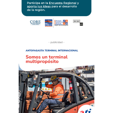
- publicidad -