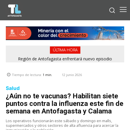
ÚLTIMA HORA
Región de Antofagasta enfrentará nuevo episodio
meteorológico con lluvias, nieve y vientos de hasta 100
km/h
12 junio 2026
Tiempo de lectura:
1
min.
Salud
¿Aún no te vacunas? Habilitan siete
puntos contra la influenza este fin de
semana en Antofagasta y Calama
Los operativos funcionarán este sábado y domingo en malls,
supermercados y otros sectores de alta afluencia para acercar la
inmunización a la población.