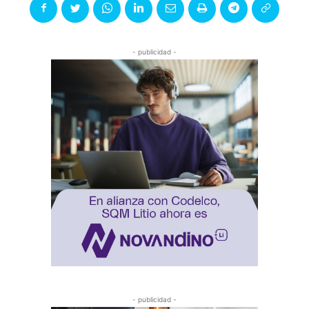
- publicidad -
- publicidad -