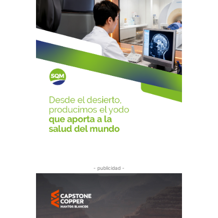
- publicidad -