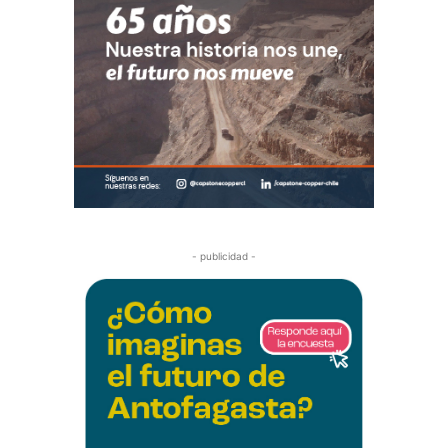
- publicidad -