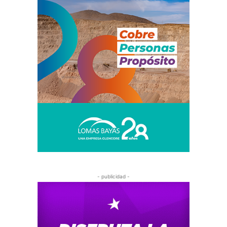
- publicidad -