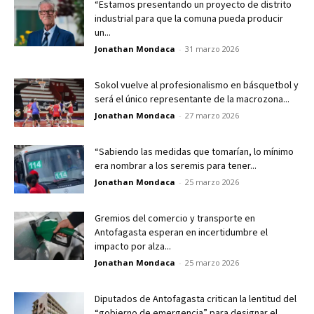
“Estamos presentando un proyecto de distrito
industrial para que la comuna pueda producir
un...
Jonathan Mondaca
-
31 marzo 2026
Sokol vuelve al profesionalismo en básquetbol y
será el único representante de la macrozona...
Jonathan Mondaca
-
27 marzo 2026
“Sabiendo las medidas que tomarían, lo mínimo
era nombrar a los seremis para tener...
Jonathan Mondaca
-
25 marzo 2026
Gremios del comercio y transporte en
Antofagasta esperan en incertidumbre el
impacto por alza...
Jonathan Mondaca
-
25 marzo 2026
Diputados de Antofagasta critican la lentitud del
“gobierno de emergencia” para designar el