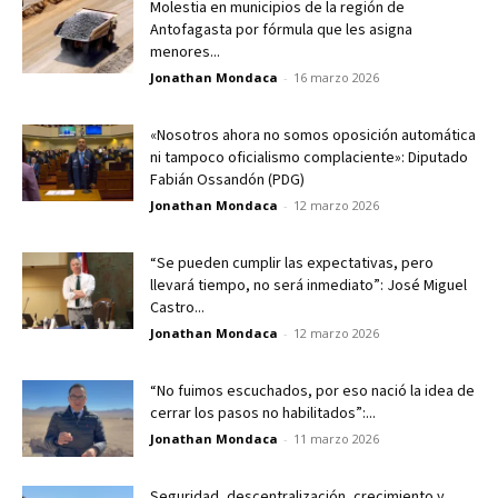
Molestia en municipios de la región de
Antofagasta por fórmula que les asigna
menores...
Jonathan Mondaca
-
16 marzo 2026
«Nosotros ahora no somos oposición automática
ni tampoco oficialismo complaciente»: Diputado
Fabián Ossandón (PDG)
Jonathan Mondaca
-
12 marzo 2026
“Se pueden cumplir las expectativas, pero
llevará tiempo, no será inmediato”: José Miguel
Castro...
Jonathan Mondaca
-
12 marzo 2026
“No fuimos escuchados, por eso nació la idea de
cerrar los pasos no habilitados”:...
Jonathan Mondaca
-
11 marzo 2026
Seguridad, descentralización, crecimiento y