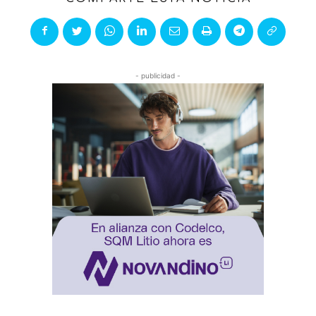
- publicidad -