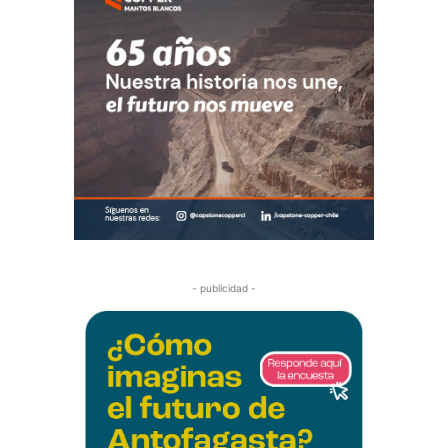
- publicidad -