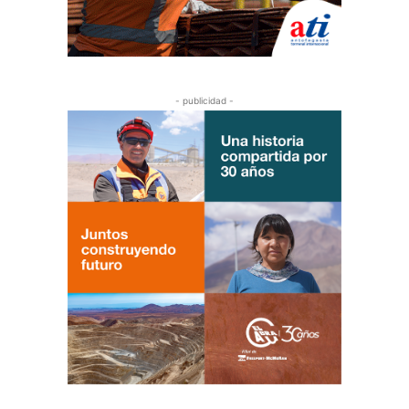
- publicidad -