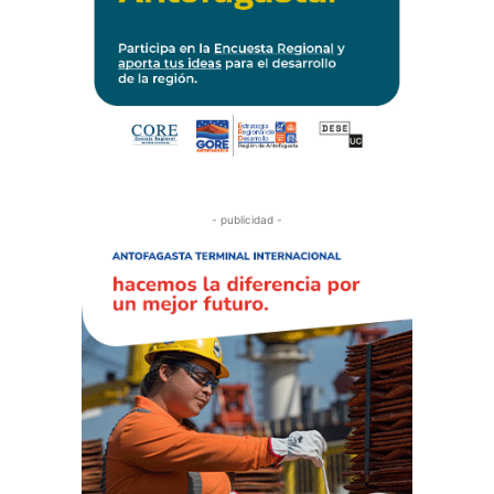
- publicidad -