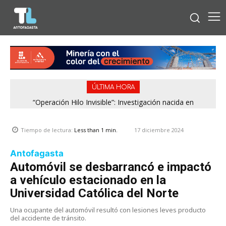
ÚLTIMA HORA
“Operación Hilo Invisible”: Investigación nacida en
Antofagasta permitió incautar 2,1 toneladas de marihuana
en la zona central
17 diciembre 2024
Tiempo de lectura:
Less than 1
min.
Antofagasta
Automóvil se desbarrancó e impactó
a vehículo estacionado en la
Universidad Católica del Norte
Una ocupante del automóvil resultó con lesiones leves producto
del accidente de tránsito.