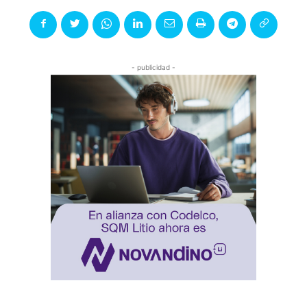
- publicidad -