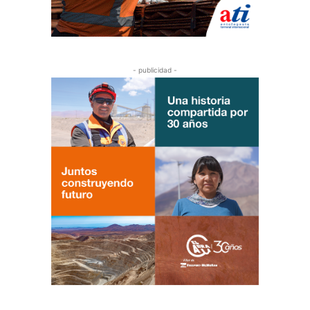
- publicidad -