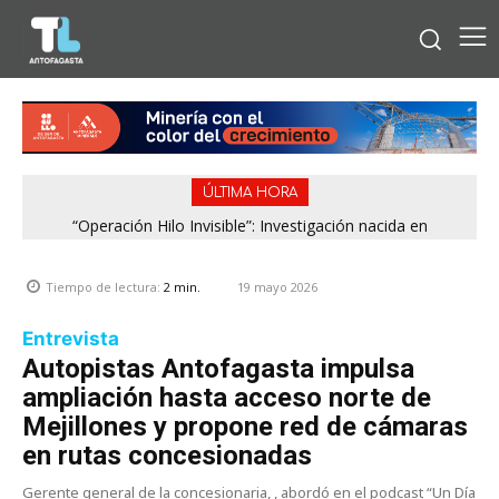
ÚLTIMA HORA
“Operación Hilo Invisible”: Investigación nacida en
Antofagasta permitió incautar 2,1 toneladas de marihuana
en la zona central
19 mayo 2026
Tiempo de lectura:
2
min.
Entrevista
Autopistas Antofagasta impulsa
ampliación hasta acceso norte de
Mejillones y propone red de cámaras
en rutas concesionadas
Gerente general de la concesionaria, , abordó en el podcast “Un Día