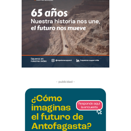
- publicidad -