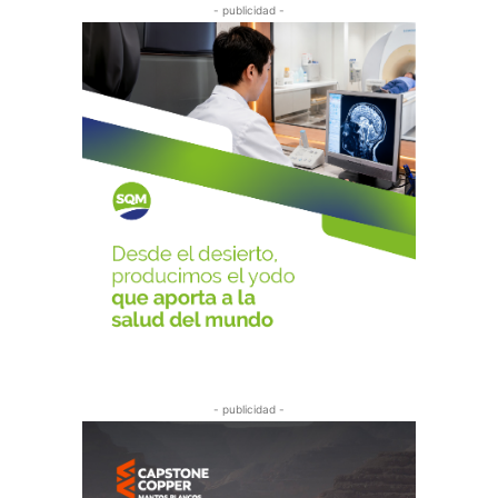
- publicidad -
- publicidad -