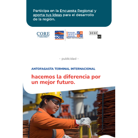
- publicidad -