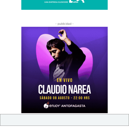
- publicidad -