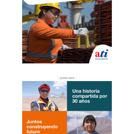
- publicidad -