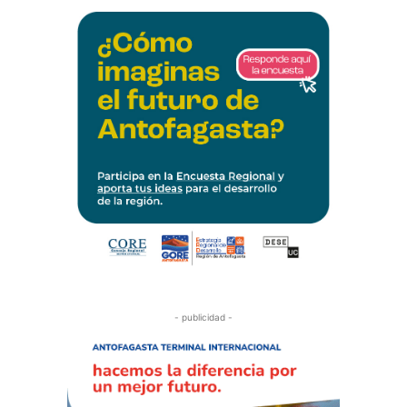
- publicidad -