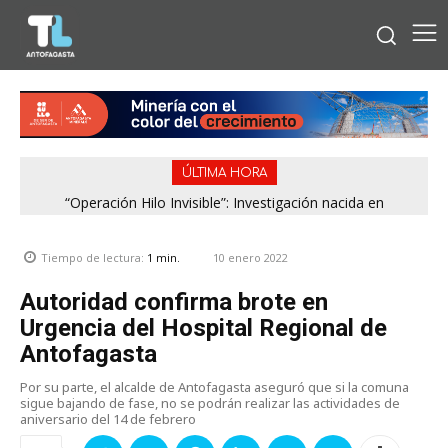
ÚLTIMA HORA
“Operación Hilo Invisible”: Investigación nacida en
Región de Antofagasta enfrentará nuevo episodio
Antofagasta permitió incautar 2,1 toneladas de marihuana
meteorológico con lluvias, nieve y vientos de hasta 100
en la zona central
km/h
10 enero 2022
Tiempo de lectura:
1
min.
Autoridad confirma brote en
Urgencia del Hospital Regional de
Antofagasta
Por su parte, el alcalde de Antofagasta aseguró que si la comuna
sigue bajando de fase, no se podrán realizar las actividades de
aniversario del 14 de febrero