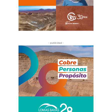
- publicidad -