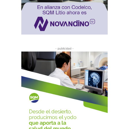
- publicidad -